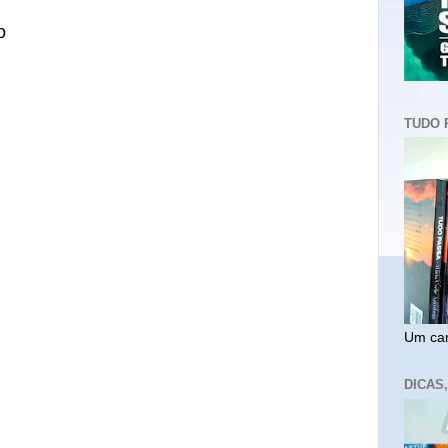
o
TUDO 
Um cam
DICAS