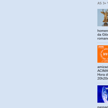
AS 3+
homena
da Gló
romano
amizad
ACIMA
Hora 
20h20m
passad