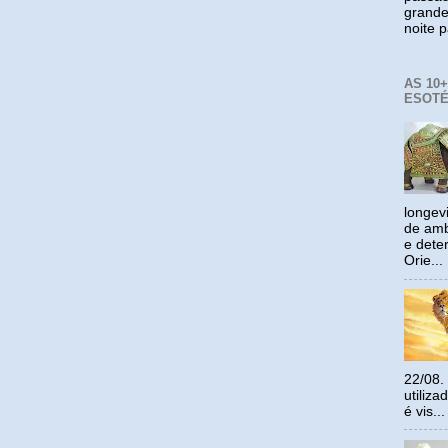
grande
noite p
AS 10
ESOTÉ
longev
de amb
e dete
Orie...
22/08.
utiliz
é vis...