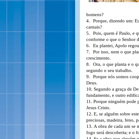
homens?
4.
Porque, dizendo um: Eu
carnais?
5.
Pois, quem é Paulo, e q
conforme o que o Senhor 
6.
Eu plantei, Apolo rego
7.
Por isso, nem o que pl
crescimento.
8.
Ora, o que planta e o 
segundo o seu trabalho.
9.
Porque nós somos coope
Deus.
10.
Segundo a graça de Deu
fundamento, e outro edific
11.
Porque ninguém pode pô
Jesus Cristo.
12.
E, se alguém sobre est
preciosas, madeira, feno, p
13.
A obra de cada um se m
fogo será descoberta; e o 
14.
Se a obra que alguém e