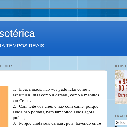
otérica
RA TEMPOS REAIS
E 2013
A HIS
1.
E eu, irmãos, não vos pude falar como a
espirituais, mas como a carnais, como a meninos
em Cristo.
2.
Com leite vos criei, e não com carne, porque
ainda não podíeis, nem tampouco ainda agora
TRAD
podeis,
3.
Porque ainda sois carnais; pois, havendo entre