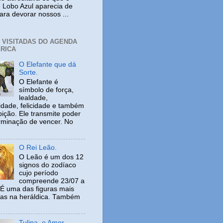
 Lobo Azul aparecia de
ara devorar nossos ...
+ VISITADAS DO AGENDA
RICA
O Elefante que dá
Sorte.
O Elefante é
símbolo de força,
lealdade,
idade, felicidade e também
ição. Ele transmite poder
rminação de vencer. No
O Rei Leão.
O Leão é um dos 12
signos do zodíaco
cujo período
compreende 23/07 a
 É uma das figuras mais
adas na heráldica. Também
Tulipa, o Amor