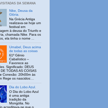
 VISITADAS DA SEMANA
Nike, Deusa da
Glória.
Na Grécia Antiga
realizava-se hoje um
festival em
gem à deusa do Triunfo e
ria, chamada Nike. Para os
s, ela tinha o nome ...
Umabel, Deus acima
de todas as coisas
61º Gênio
Cabalístico –
Favorece as
es. Significado: DEUS
 DE TODAS AS COISAS
de Conexão: 20h00m às
 Rege os nascidos:...
Dia do Lobo Azul.
O Dia do Lobo Azul
é uma antiga
tradição da
Mongólia. No
o acreditava-se que o