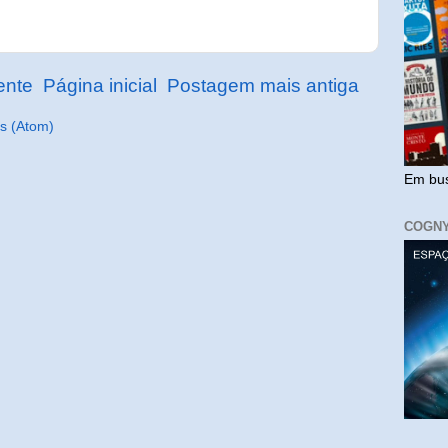
ente
Página inicial
Postagem mais antiga
s (Atom)
Em bus
COGN