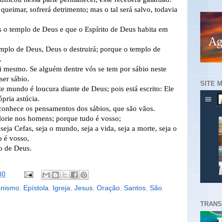
queimar, sofrerá detrimento; mas o tal será salvo, todavia
s o templo de Deus e que o Espírito de Deus habita em
emplo de Deus, Deus o destruirá; porque o templo de
.
 mesmo. Se alguém dentre vós se tem por sábio neste
ser sábio.
SITE 
e mundo é loucura diante de Deus; pois está escrito: Ele
pria astúcia.
conhece os pensamentos dos sábios, que são vãos.
lorie nos homens; porque tudo é vosso;
seja Cefas, seja o mundo, seja a vida, seja a morte, seja o
o é vosso,
to de Deus.
30
anismo
,
Epístola
,
Igreja
,
Jesus
,
Oração
,
Santos
,
São
TRANS