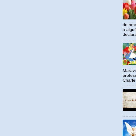
do amo
a algu
declar
Maravil
profes
Charle