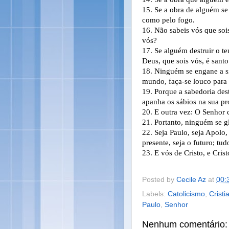
15.
Se a obra de alguém se 
como pelo fogo.
16.
Não sabeis vós que soi
vós?
17.
Se alguém destruir o t
Deus, que sois vós, é santo
18.
Ninguém se engane a si
mundo, faça-se louco para 
19.
Porque a sabedoria dest
apanha os sábios na sua pró
20.
E outra vez: O Senhor 
21.
Portanto, ninguém se g
22.
Seja Paulo, seja Apolo, 
presente, seja o futuro; tud
23.
E vós de Cristo, e Cris
Posted by
Cecile Az
at
00:
Labels:
Catolicismo
,
Cristi
Paulo
,
Senhor
Nenhum comentário: