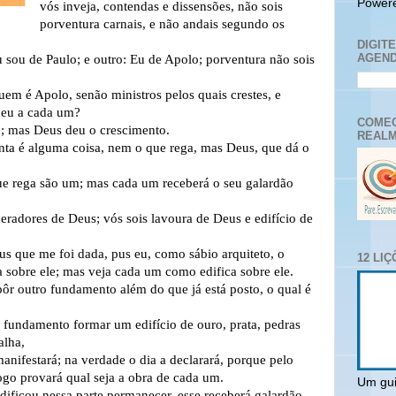
Power
vós inveja, contendas e dissensões, não sois
porventura carnais, e não andais segundo os
DIGIT
AGEND
 sou de Paulo; e outro: Eu de Apolo; porventura não sois
uem é Apolo, senão ministros pelos quais crestes, e
deu a cada um?
COMEC
u; mas Deus deu o crescimento.
REALM
anta é alguma coisa, nem o que rega, mas Deus, que dá o
que rega são um; mas cada um receberá o seu galardão
radores de Deus; vós sois lavoura de Deus e edifício de
s que me foi dada, pus eu, como sábio arquiteto, o
12 LI
a sobre ele; mas veja cada um como edifica sobre ele.
r outro fundamento além do que já está posto, o qual é
e fundamento formar um edifício de ouro, prata, pedras
alha,
anifestará; na verdade o dia a declarará, porque pelo
fogo provará qual seja a obra de cada um.
Um gui
dificou nessa parte permanecer, esse receberá galardão.