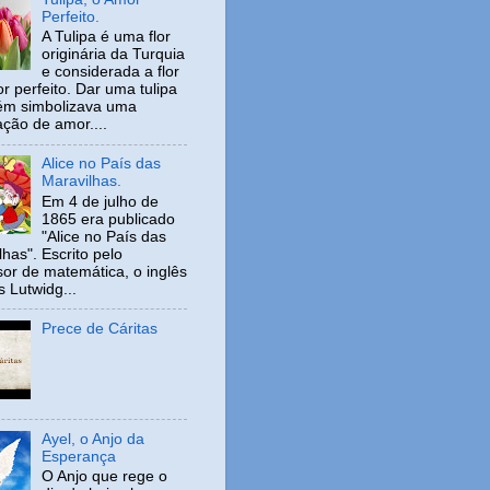
Perfeito.
A Tulipa é uma flor
originária da Turquia
e considerada a flor
r perfeito. Dar uma tulipa
ém simbolizava uma
ação de amor....
Alice no País das
Maravilhas.
Em 4 de julho de
1865 era publicado
"Alice no País das
has". Escrito pelo
sor de matemática, o inglês
s Lutwidg...
Prece de Cáritas
Ayel, o Anjo da
Esperança
O Anjo que rege o