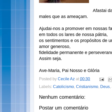
Afastai d
males que as ameaçam.
Ajudai-nos a promover em nossas fa
em todos os lares de nossa pátria,
os sentimentos e os propósitos de un
amor generoso,
fidelidade permanente e perseveran
Assim seja.
Ave-Maria, Pai Nosso e Glória
Posted by
Cecile Az
at
00:30
Labels:
Catolicismo
,
Cristianismo
,
Deus
,
Nenhum comentário:
Postar um comentário