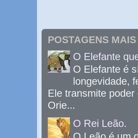
POSTAGENS MAIS 
O Elefante que
O Elefante é s
longevidade, 
Ele transmite poder
Orie...
O Rei Leão.
O Leão é um d