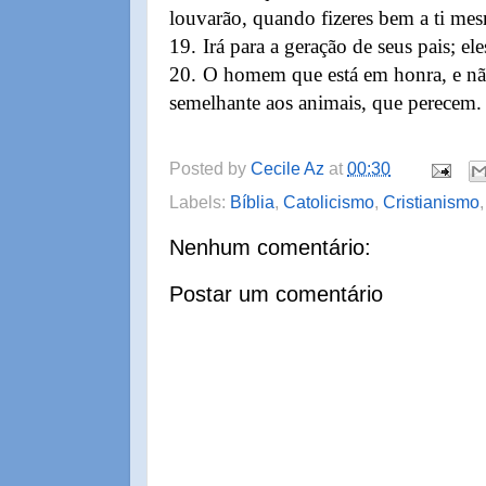
louvarão, quando fizeres bem a ti me
19.
Irá para a geração de seus pais; el
20.
O homem que está em honra, e nã
semelhante aos animais, que perecem.
Posted by
Cecile Az
at
00:30
Labels:
Bíblia
,
Catolicismo
,
Cristianismo
Nenhum comentário:
Postar um comentário