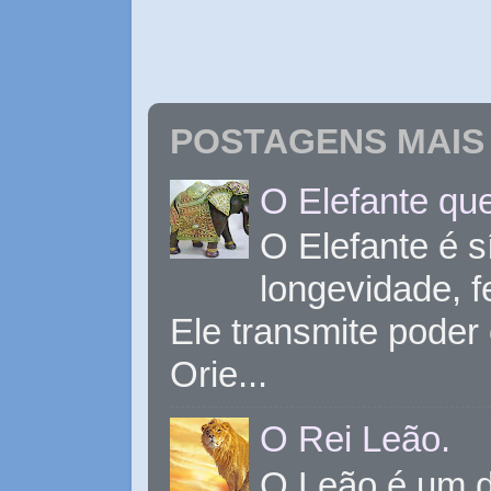
POSTAGENS MAIS 
O Elefante que
O Elefante é s
longevidade, 
Ele transmite poder
Orie...
O Rei Leão.
O Leão é um d