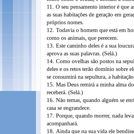
11.
O seu pensamento interior é que as
as suas habitações de geração em geraç
próprios nomes.
12.
Todavia o homem que está em hon
como os animais, que perecem.
13.
Este caminho deles é a sua loucur
aprova as suas palavras. (Selá.)
14.
Como ovelhas são postos na sepult
deles e os retos terão domínio sobre e
se consumirá na sepultura, a habitação
15.
Mas Deus remirá a minha alma do 
receberá. (Selá.)
16.
Não temas, quando alguém se enri
casa se engrandece.
17.
Porque, quando morrer, nada levar
acompanhará.
18.
Ainda que na sua vida ele bendiss