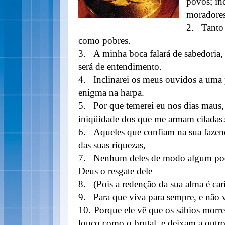
povos; inc
moradore
2.
Tanto 
como pobres.
3.
A minha boca falará de sabedoria,
será de entendimento.
4.
Inclinarei os meus ouvidos a uma 
enigma na harpa.
5.
Por que temerei eu nos dias maus
iniqüidade dos que me armam ciladas
6.
Aqueles que confiam na sua fazend
das suas riquezas,
7.
Nenhum deles de modo algum pode
Deus o resgate dele
8.
(Pois a redenção da sua alma é car
9.
Para que viva para sempre, e não 
10.
Porque ele vê que os sábios morr
louco como o brutal, e deixam a outro