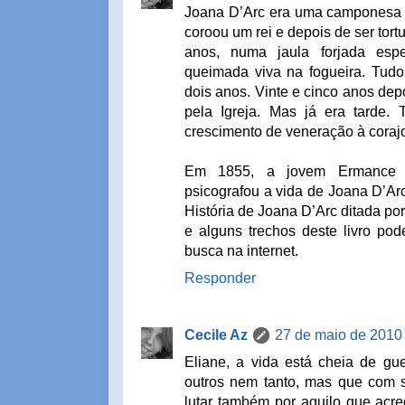
Joana D’Arc era uma camponesa an
coroou um rei e depois de ser tort
anos, numa jaula forjada espe
queimada viva na fogueira. Tud
dois anos. Vinte e cinco anos depo
pela Igreja. Mas já era tarde. T
crescimento de veneração à corajo
Em 1855, a jovem Ermance 
psicografou a vida de Joana D’Arc 
História de Joana D’Arc ditada po
e alguns trechos deste livro po
busca na internet.
Responder
Cecile Az
27 de maio de 2010
Eliane, a vida está cheia de gu
outros nem tanto, mas que com 
lutar também por aquilo que acr