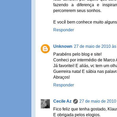
fazendo a diferença e inspir
percorrerem seus sonhos.
E você bem conhece muito alguns d
Responder
Unknown
27 de maio de 2010 às
Parabéns pelo blog e site!
Conheci por intermédio de Marco A
Já favoritei! E aliás, vc tem um olha
Guerreira nata! E sábia nas palav
Abraços!
Responder
Cecile Az
27 de maio de 2010
Fico feliz que tenha gostado, Klau
E obrigada pelos elogios.