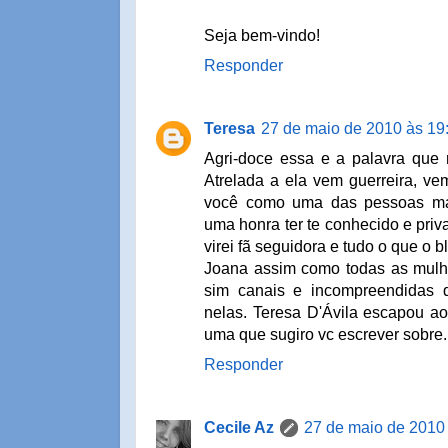
Seja bem-vindo!
Responder
Teresa
27 de maio de 2010 às 19
Agri-doce essa e a palavra que 
Atrelada a ela vem guerreira, ve
você como uma das pessoas ma
uma honra ter te conhecido e priv
virei fã seguidora e tudo o que o bl
Joana assim como todas as mulh
sim canais e incompreendidas 
nelas. Teresa D'Ávila escapou ao
uma que sugiro vc escrever sobre. 
Responder
Cecile Az
27 de maio de 2010