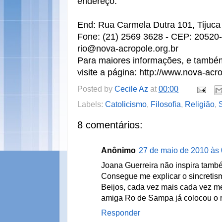
endereço:
End: Rua Carmela Dutra 101, Tijuca
Fone: (21) 2569 3628 - CEP: 20520-0
rio@nova-acropole.org.br
Para maiores informações, e também
visite a página: http://www.nova-acr
Posted by
Cecile Az
at
00:00
Labels:
Catolicismo
,
Filosofia
,
Religião
,
8 comentários:
Anônimo
27 de maio de 2010 às 
Joana Guerreira não inspira també
Consegue me explicar o sincretis
Beijos, cada vez mais cada vez m
amiga Ro de Sampa já colocou o ret
Responder