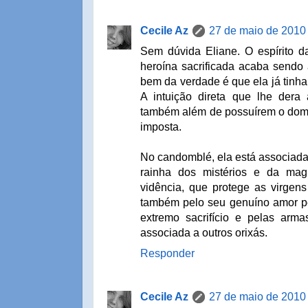
Cecile Az
27 de maio de 2010
Sem dúvida Eliane. O espírito da
heroína sacrificada acaba sendo a
bem da verdade é que ela já tinh
A intuição direta que lhe dera 
também além de possuírem o dom 
imposta.
No candomblé, ela está associada
rainha dos mistérios e da ma
vidência, que protege as virgens
também pelo seu genuíno amor pel
extremo sacrifício e pelas ar
associada a outros orixás.
Responder
Cecile Az
27 de maio de 2010