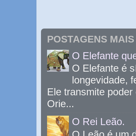
POSTAGENS MAIS 
O Elefante que
O Elefante é s
longevidade, 
Ele transmite poder
Orie...
O Rei Leão.
O Leão é um d