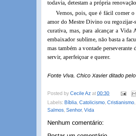
todavia, detestam a própria renovação
Vemos, pois, que é fácil comer o 
amor do Mestre Divino ou regozijar-
curativa, mas, para alcançar a Vida
embaixador sublime, não basta a facul
mas também a vontade perseverante d
servir, aperfeiçoar e querer.
Fonte Viva. Chico Xavier ditado pel
Posted by
Cecile Az
at
00:30
Labels:
Bíblia
,
Catolicismo
,
Cristianismo
Salmos
,
Senhor
,
Vida
Nenhum comentário:
Postar um comentário