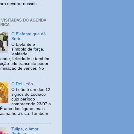
ara devorar nossos ...
+ VISITADAS DO AGENDA
RICA
O Elefante que dá
Sorte.
O Elefante é
símbolo de força,
lealdade,
idade, felicidade e também
ição. Ele transmite poder
rminação de vencer. No
O Rei Leão.
O Leão é um dos 12
signos do zodíaco
cujo período
compreende 23/07 a
 É uma das figuras mais
adas na heráldica. Também
Tulipa, o Amor
Perfeito.