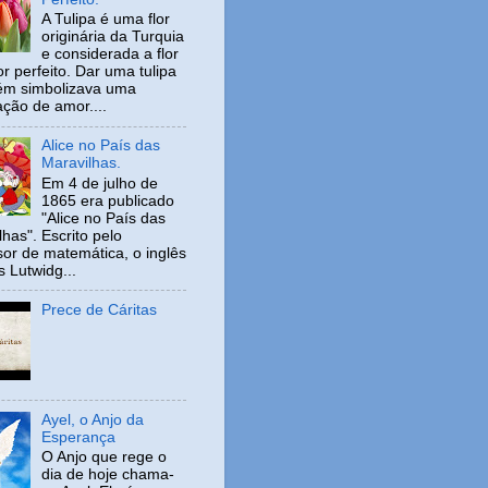
A Tulipa é uma flor
originária da Turquia
e considerada a flor
r perfeito. Dar uma tulipa
ém simbolizava uma
ação de amor....
Alice no País das
Maravilhas.
Em 4 de julho de
1865 era publicado
"Alice no País das
has". Escrito pelo
sor de matemática, o inglês
s Lutwidg...
Prece de Cáritas
Ayel, o Anjo da
Esperança
O Anjo que rege o
dia de hoje chama-