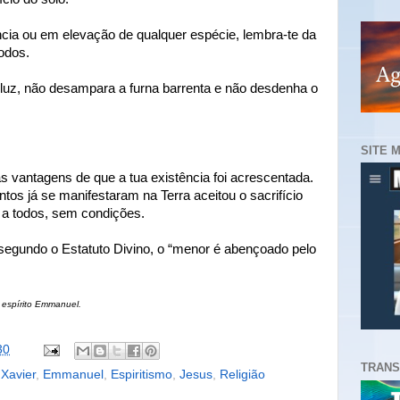
cia ou em elevação de qualquer espécie, lembra-te da
odos.
 luz, não desampara a furna barrenta e não desdenha o
SITE 
vantagens de que a tua existência foi acrescentada.
tos já se manifestaram na Terra aceitou o sacrifício
r a todos, sem condições.
segundo o Estatuto Divino, o “menor é abençoado pelo
o espírito Emmanuel.
30
TRANS
 Xavier
,
Emmanuel
,
Espiritismo
,
Jesus
,
Religião