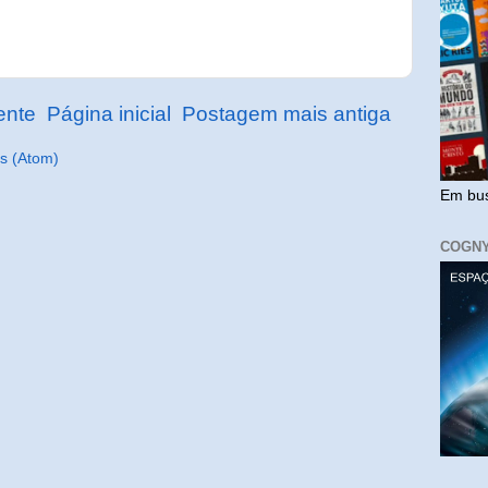
ente
Página inicial
Postagem mais antiga
s (Atom)
Em bus
COGN