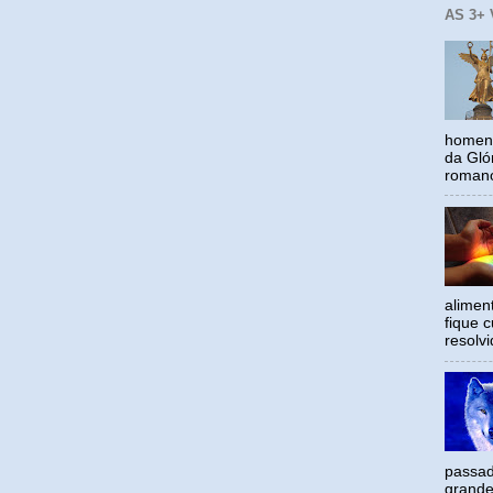
AS 3+
homena
da Gló
romano
alimen
fique c
resolv
passad
grande