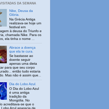
 VISITADAS DA SEMANA
Nike, Deusa da
Glória.
Na Grécia Antiga
realizava-se hoje um
festival em
gem à deusa do Triunfo e
ria, chamada Nike. Para os
s, ela tinha o nome ...
Abrace a doença
que ela te cura.
Se bastasse ao
doente seguir
apenas uma dieta
tar para que seu corpo
urado... então tudo estaria
ido. Mas não é assim que...
Dia do Lobo Azul.
O Dia do Lobo Azul
é uma antiga
tradição da
Mongólia. No
o acreditava-se que o
 Lobo Azul aparecia de