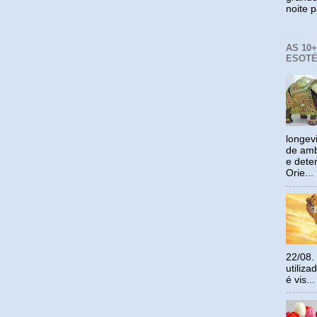
noite p
AS 10
ESOTÉ
longev
de amb
e dete
Orie...
22/08.
utiliz
é vis...