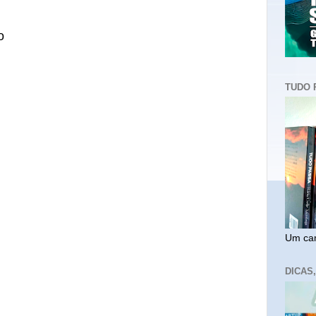
o
TUDO 
Um cam
DICAS