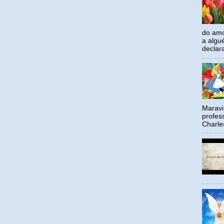
do amo
a algu
declar
Maravil
profes
Charle