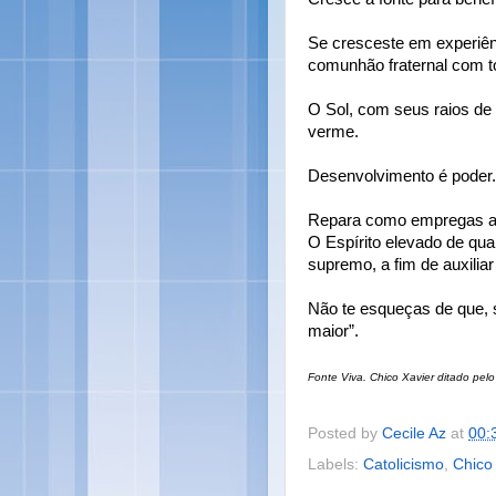
Se cresceste em experiên
comunhão fraternal com t
O Sol, com seus raios de
verme.
Desenvolvimento é poder.
Repara como empregas as 
O Espírito elevado de quan
supremo, a fim de auxilia
Não te esqueças de que, 
maior”.
Fonte Viva. Chico Xavier ditado pel
Posted by
Cecile Az
at
00:
Labels:
Catolicismo
,
Chico