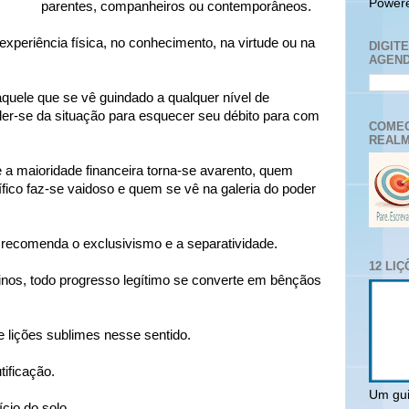
Power
parentes, companheiros ou contemporâneos.
xperiência física, no conhecimento, na virtude ou na
DIGIT
AGEND
quele que se vê guindado a qualquer nível de
ler-se da situação para esquecer seu débito para com
COMEC
REALM
 a maioridade financeira torna-se avarento, quem
ífico faz-se vaidoso e quem se vê na galeria do poder
 recomenda o exclusivismo e a separatividade.
12 LI
inos, todo progresso legítimo se converte em bênçãos
e lições sublimes nesse sentido.
tificação.
Um gui
cio do solo.