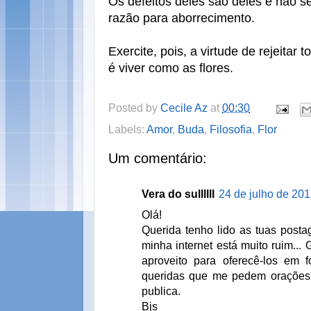
Os defeitos deles são deles e não s
razão para aborrecimento.
Exercite, pois, a virtude de rejeitar
é viver como as flores.
Posted by
Cecile Az
at
00:30
Labels:
Amor
,
Buda
,
Filosofia
,
Flor
Um comentário:
Vera do sullllll
24 de julho de 201
Olá!
Querida tenho lido as tuas post
minha internet está muito ruim... 
aproveito para oferecê-los em
queridas que me pedem orações
publica.
Bjs