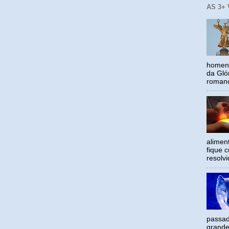
AS 3+
homena
da Gló
romano
alimen
fique c
resolv
passad
grande