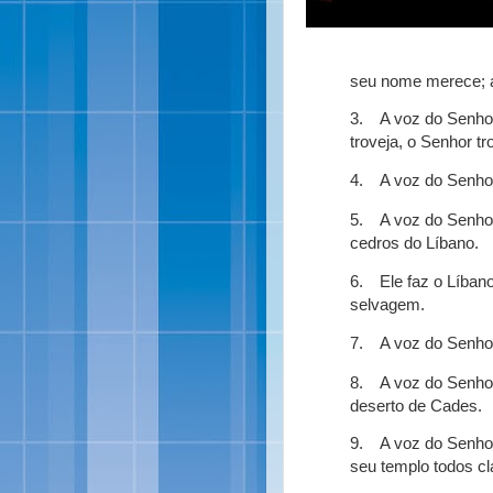
seu nome merece; a
3.
A voz do Senhor
troveja, o Senhor t
4.
A voz do Senho
5.
A voz do Senho
cedros do Líbano.
6.
Ele faz o Líban
selvagem.
7.
A voz do Senhor
8.
A voz do Senhor
deserto de Cades.
9.
A voz do Senhor
seu templo todos cl