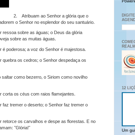
Power
DIGIT
2.
Atribuam ao Senhor a glória que o
AGEND
dorem o Senhor no esplendor do seu santuário.
 ressoa sobre as águas; o Deus da glória
roveja sobre as muitas águas.
COMEC
REALM
r é poderosa; a voz do Senhor é majestosa.
r quebra os cedros; o Senhor despedaça os
o saltar como bezerro, o Siriom como novilho
12 LI
 corta os céus com raios flamejantes.
 faz tremer o deserto; o Senhor faz tremer o
 retorce os carvalhos e despe as florestas. E no
amam: "Glória!"
Um gui