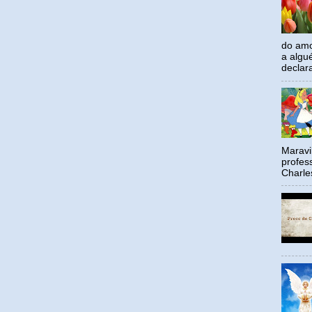
do amo
a algu
declar
Maravil
profes
Charle