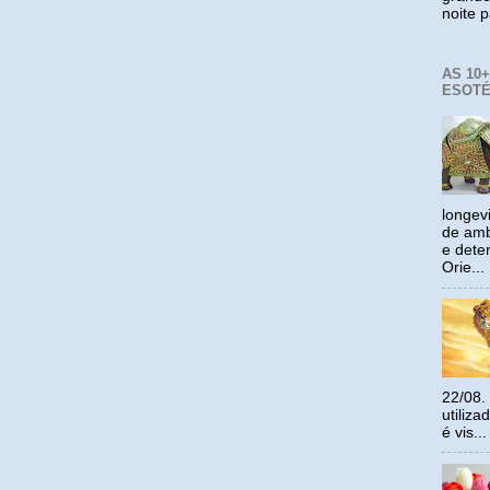
noite p
AS 10
ESOTÉ
longev
de amb
e dete
Orie...
22/08.
utiliz
é vis...