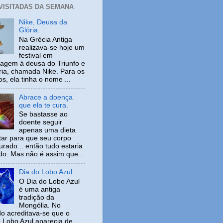
 VISITADAS DA SEMANA
Nike, Deusa da
Glória.
Na Grécia Antiga
realizava-se hoje um
festival em
gem à deusa do Triunfo e
ria, chamada Nike. Para os
s, ela tinha o nome ...
Abrace a doença
que ela te cura.
Se bastasse ao
doente seguir
apenas uma dieta
tar para que seu corpo
urado... então tudo estaria
ido. Mas não é assim que...
Dia do Lobo Azul.
O Dia do Lobo Azul
é uma antiga
tradição da
Mongólia. No
o acreditava-se que o
 Lobo Azul aparecia de