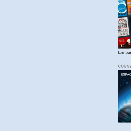
Em bus
COGN