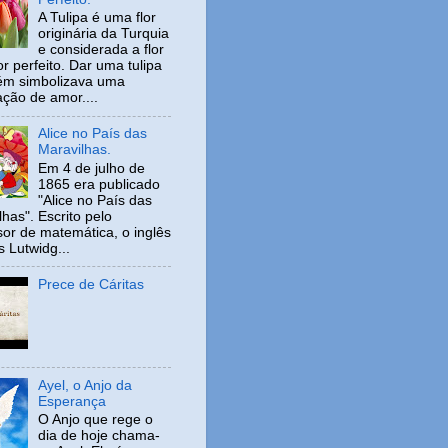
A Tulipa é uma flor
originária da Turquia
e considerada a flor
r perfeito. Dar uma tulipa
ém simbolizava uma
ação de amor....
Alice no País das
Maravilhas.
Em 4 de julho de
1865 era publicado
"Alice no País das
has". Escrito pelo
sor de matemática, o inglês
s Lutwidg...
Prece de Cáritas
Ayel, o Anjo da
Esperança
O Anjo que rege o
dia de hoje chama-