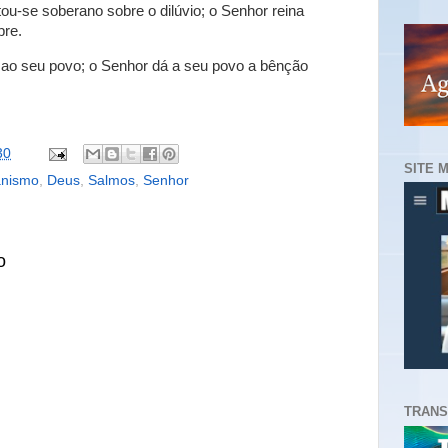
ou-se soberano sobre o dilúvio; o Senhor reina
pre.
a ao seu povo; o Senhor dá a seu povo a bênção
30
SITE 
anismo
,
Deus
,
Salmos
,
Senhor
o
TRANS