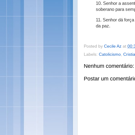
10. Senhor a assent
soberano para sem
11. Senhor dá forç
da paz.
Posted by
Cecile Az
at
00:
Labels:
Catolicismo
,
Cristi
Nenhum comentário:
Postar um comentári