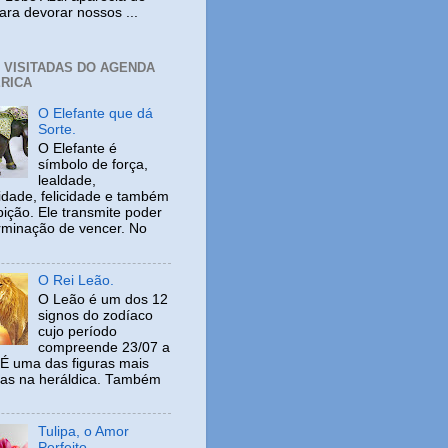
ara devorar nossos ...
+ VISITADAS DO AGENDA
RICA
O Elefante que dá
Sorte.
O Elefante é
símbolo de força,
lealdade,
idade, felicidade e também
ição. Ele transmite poder
rminação de vencer. No
O Rei Leão.
O Leão é um dos 12
signos do zodíaco
cujo período
compreende 23/07 a
 É uma das figuras mais
adas na heráldica. Também
Tulipa, o Amor
Perfeito.