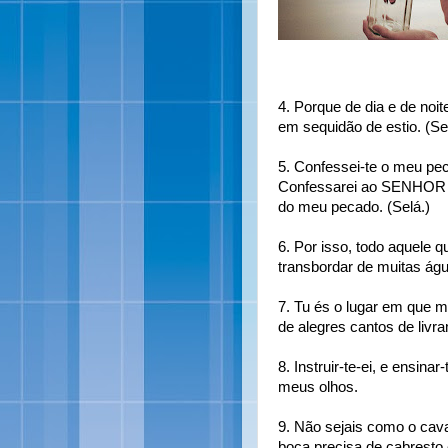
4. Porque de dia e de no
em sequidão de estio. (Se
5. Confessei-te o meu pec
Confessarei ao SENHOR a
do meu pecado. (Selá.)
6. Por isso, todo aquele q
transbordar de muitas águ
7. Tu és o lugar em que 
de alegres cantos de livra
8. Instruir-te-ei, e ensina
meus olhos.
9. Não sejais como o cav
boca precisa de cabresto 