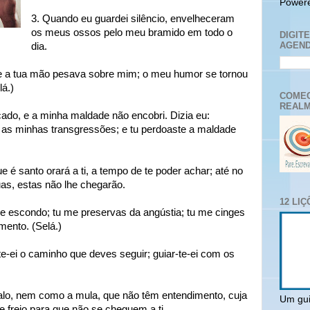
Power
3. Quando eu guardei silêncio, envelheceram
os meus ossos pelo meu bramido em todo o
DIGIT
AGEND
dia.
ite a tua mão pesava sobre mim; o meu humor se tornou
lá.)
COMEC
REALM
ado, e a minha maldade não encobri. Dizia eu:
s minhas transgressões; e tu perdoaste a maldade
ue é santo orará a ti, a tempo de te poder achar; até no
as, estas não lhe chegarão.
12 LI
me escondo; tu me preservas da angústia; tu me cinges
mento. (Selá.)
r-te-ei o caminho que deves seguir; guiar-te-ei com os
alo, nem como a mula, que não têm entendimento, cuja
Um gui
e freio para que não se cheguem a ti.