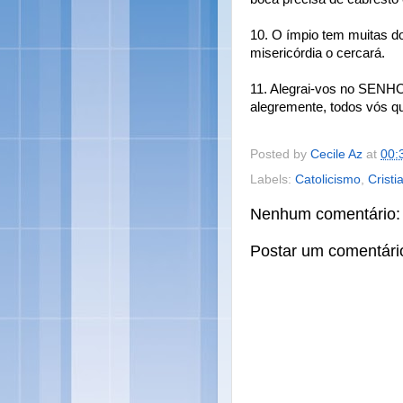
10. O ímpio tem muitas 
misericórdia o cercará.
11. Alegrai-vos no SENHOR
alegremente, todos vós qu
Posted by
Cecile Az
at
00:
Labels:
Catolicismo
,
Cristi
Nenhum comentário:
Postar um comentári