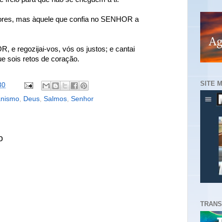
dores, mas àquele que confia no SENHOR a
, e regozijai-vos, vós os justos; e cantai
e sois retos de coração.
SITE 
30
anismo
,
Deus
,
Salmos
,
Senhor
o
TRANS