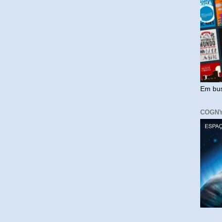
Em bus
COGN