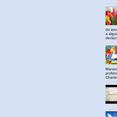
do amo
a algu
declar
Maravil
profes
Charle