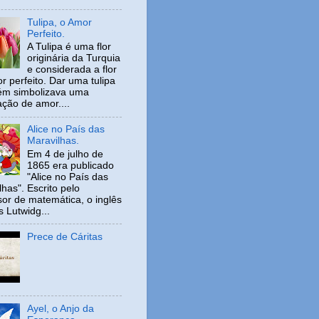
Tulipa, o Amor
Perfeito.
A Tulipa é uma flor
originária da Turquia
e considerada a flor
r perfeito. Dar uma tulipa
ém simbolizava uma
ação de amor....
Alice no País das
Maravilhas.
Em 4 de julho de
1865 era publicado
"Alice no País das
has". Escrito pelo
sor de matemática, o inglês
s Lutwidg...
Prece de Cáritas
Ayel, o Anjo da