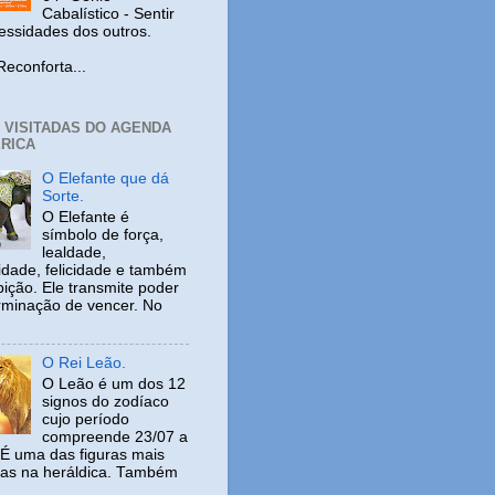
Cabalístico - Sentir
cessidades dos outros.
nforta...
+ VISITADAS DO AGENDA
RICA
O Elefante que dá
Sorte.
O Elefante é
símbolo de força,
lealdade,
idade, felicidade e também
ição. Ele transmite poder
rminação de vencer. No
O Rei Leão.
O Leão é um dos 12
signos do zodíaco
cujo período
compreende 23/07 a
 É uma das figuras mais
adas na heráldica. Também