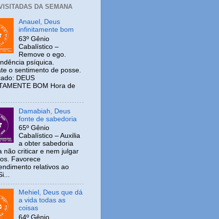
 VISITADAS DA SEMANA
Anauel, Deus
infinitamente bom
63º Gênio
Cabalístico –
Remove o ego.
ndência psíquica.
e o sentimento de posse.
icado: DEUS
ITAMENTE BOM Hora de
Damabiah, Deus
fonte de sabedoria
65º Gênio
Cabalístico – Auxilia
a obter sabedoria
 não criticar e nem julgar
ros. Favorece
ndimento relativos ao
i...
Mehiel, Deus que dá
a vida todas as
coisas
64º Gênio