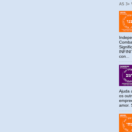
AS 3+
Indepe
Combat
Signif
INFIN
con...
Ajuda a
os out
empree
amor. S