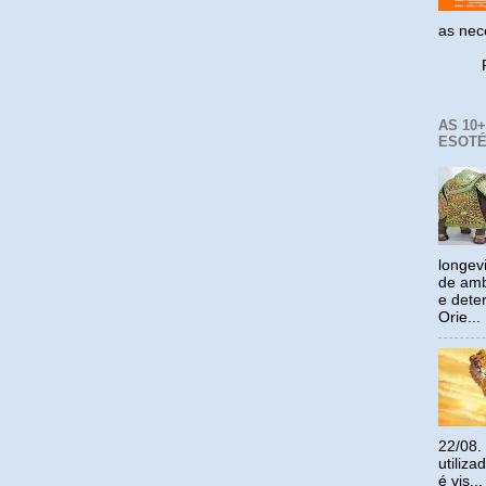
as ne
Reco
AS 10
ESOTÉ
longev
de amb
e dete
Orie...
22/08.
utiliz
é vis...