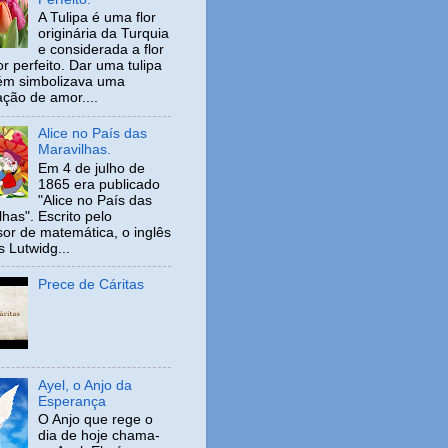
A Tulipa é uma flor
originária da Turquia
e considerada a flor
r perfeito. Dar uma tulipa
ém simbolizava uma
ação de amor....
Alice no País das
Maravilhas.
Em 4 de julho de
1865 era publicado
"Alice no País das
has". Escrito pelo
sor de matemática, o inglês
s Lutwidg...
Prece de Cáritas
Ayel, o Anjo da
Esperança
O Anjo que rege o
dia de hoje chama-