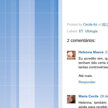
Posted by
Cecile Az
at
00:
Labels:
ET
,
Ufologia
2 comentários:
Helenna Maeve
2
Eu acredito sim, q
tenham tido certa 
tantas controvérsi
Até mais.
Responder
Maria Cecile
28 d
Helenna, também 
ainda para recebê