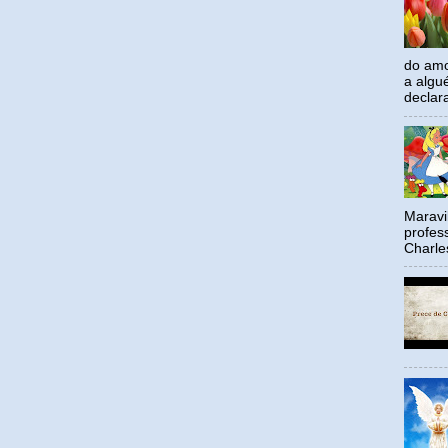
do amo
a algu
declar
Maravil
profes
Charle