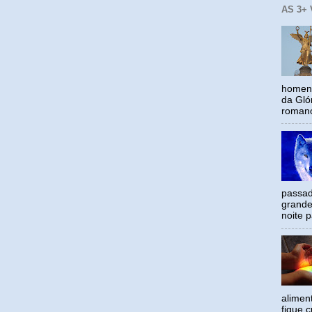
AS 3+
homena
da Gló
romano
passad
grande
noite p
alimen
fique c