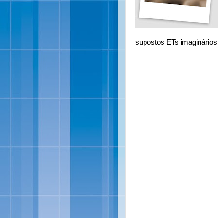
supostos ETs imaginários