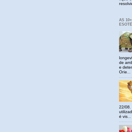
resolv
AS 10
ESOTÉ
longev
de amb
e dete
Orie...
22/08.
utiliz
é vis...