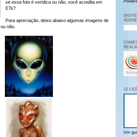
Power
se essa foto é verídica ou não, você acredita em
ETs?
DIGIT
AGEND
Para apreciação, deixo abaixo algumas imagens de
 ou não.
COMEC
REALM
12 LI
Um gui