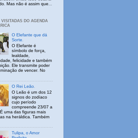
ido. Mas não é assim que...
+ VISITADAS DO AGENDA
RICA
O Elefante que dá
Sorte.
O Elefante é
símbolo de força,
lealdade,
idade, felicidade e também
ição. Ele transmite poder
rminação de vencer. No
O Rei Leão.
O Leão é um dos 12
signos do zodíaco
cujo período
compreende 23/07 a
 É uma das figuras mais
adas na heráldica. Também
Tulipa, o Amor
Perfeito.