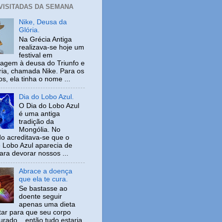
 VISITADAS DA SEMANA
Nike, Deusa da
Glória.
Na Grécia Antiga
realizava-se hoje um
festival em
gem à deusa do Triunfo e
ria, chamada Nike. Para os
s, ela tinha o nome ...
Dia do Lobo Azul.
O Dia do Lobo Azul
é uma antiga
tradição da
Mongólia. No
o acreditava-se que o
 Lobo Azul aparecia de
ara devorar nossos ...
Abrace a doença
que ela te cura.
Se bastasse ao
doente seguir
apenas uma dieta
tar para que seu corpo
urado... então tudo estaria