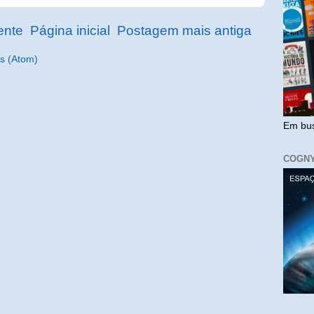
ente
Página inicial
Postagem mais antiga
s (Atom)
Em bus
COGN