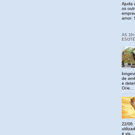
Ajuda a
os out
empree
amor. S
AS 10
ESOTÉ
longev
de amb
e dete
Orie...
22/08.
utiliz
é vis...