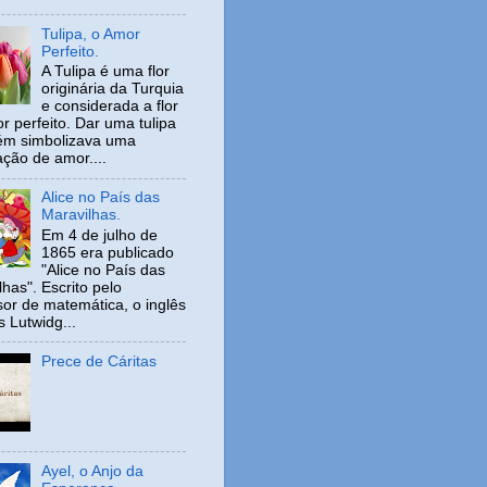
Tulipa, o Amor
Perfeito.
A Tulipa é uma flor
originária da Turquia
e considerada a flor
r perfeito. Dar uma tulipa
ém simbolizava uma
ação de amor....
Alice no País das
Maravilhas.
Em 4 de julho de
1865 era publicado
"Alice no País das
has". Escrito pelo
sor de matemática, o inglês
s Lutwidg...
Prece de Cáritas
Ayel, o Anjo da