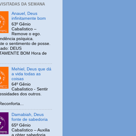
 VISITADAS DA SEMANA
Anauel, Deus
infinitamente bom
63º Gênio
Cabalístico –
Remove o ego.
ndência psíquica.
e o sentimento de posse.
icado: DEUS
ITAMENTE BOM Hora de
Mehiel, Deus que dá
a vida todas as
coisas
64º Gênio
Cabalístico - Sentir
cessidades dos outros.
nforta...
Damabiah, Deus
fonte de sabedoria
65º Gênio
Cabalístico – Auxilia
a obter sabedoria