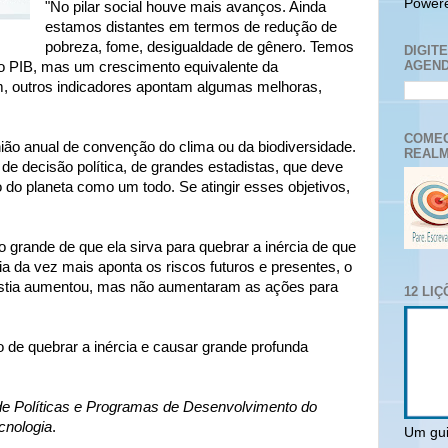
Power
"No pilar social houve mais avanços. Ainda
estamos distantes em termos de redução de
pobreza, fome, desigualdade de gênero. Temos
DIGIT
AGEND
o PIB, mas um crescimento equivalente da
m, outros indicadores apontam algumas melhoras,
COMEC
ião anual de convenção do clima ou da biodiversidade.
REALM
e decisão política, de grandes estadistas, que deve
do planeta como um todo. Se atingir esses objetivos,
 grande de que ela sirva para quebrar a inércia de que
a da vez mais aponta os riscos futuros e presentes, o
ústia aumentou, mas não aumentaram as ações para
12 LI
 de quebrar a inércia e causar grande profunda
 de Políticas e Programas de Desenvolvimento do
cnologia
.
Um gui