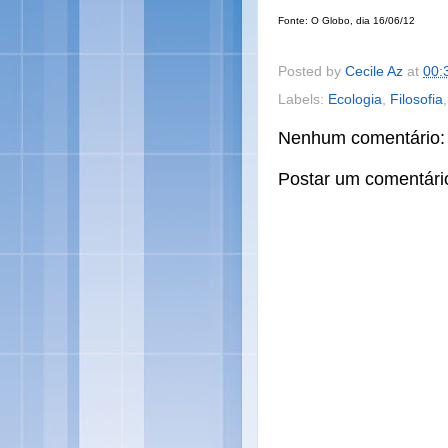
Fonte: O Globo, dia 16/06/12
Posted by
Cecile Az
at
00:
Labels:
Ecologia
,
Filosofia
Nenhum comentário:
Postar um comentári