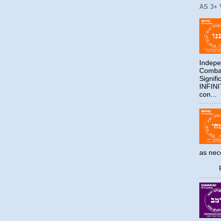
AS 3+
Indepe
Combat
Signif
INFIN
con...
as ne
Reco