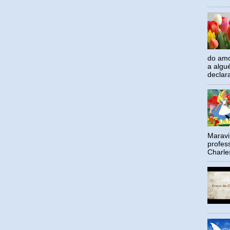
do amo
a algu
declar
Maravil
profes
Charle