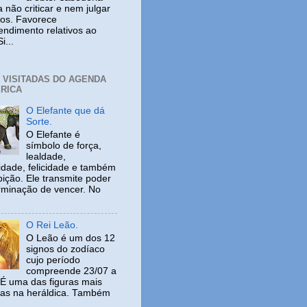
 não criticar e nem julgar
ros. Favorece
ndimento relativos ao
i...
+ VISITADAS DO AGENDA
RICA
O Elefante que dá
Sorte.
O Elefante é
símbolo de força,
lealdade,
idade, felicidade e também
ição. Ele transmite poder
rminação de vencer. No
O Rei Leão.
O Leão é um dos 12
signos do zodíaco
cujo período
compreende 23/07 a
 É uma das figuras mais
adas na heráldica. Também