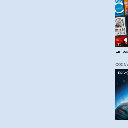
Em bus
COGN