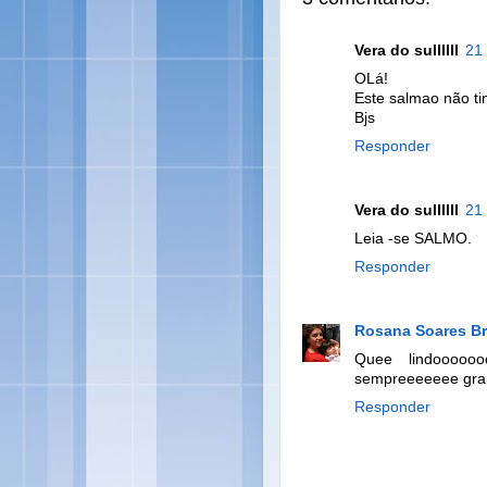
Vera do sullllll
21
OLá!
Este salmao não tin
Bjs
Responder
Vera do sullllll
21
Leia -se SALMO.
Responder
Rosana Soares B
Quee lindooooo
sempreeeeeee grand
Responder