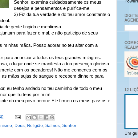
Power
Senhor; examina cuidadosamente os meus
desejos e pensamentos e purifica-me.
3) Fiz da tua verdade e do teu amor constante o
DIGIT
AGEND
ideal.
 de gente fingida e mentirosa.
ajuntam para fazer o mal, e não participo de seus
COMEC
as minhas mãos. Posso adorar no teu altar com a
REALM
or para anunciar a todos os teus grandes milagres.
asa, o lugar onde se manifesta a tua presença gloriosa.
tamente com os pecadores! Não me condenes com os
 as mãos sujas de sangue e recebem dinheiro para
hor, eu tenho andado no teu caminho de todo o meu
12 LI
amor que Tu tens por mim!
iante do meu povo porque Ele firmou os meus passos e
30
anismo
,
Deus
,
Religião
,
Salmos
,
Senhor
Um gui