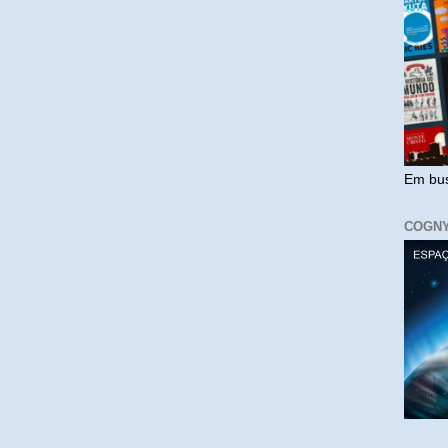
Em bus
COGN