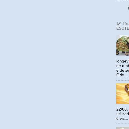
Reco
AS 10
ESOTÉ
longev
de amb
e dete
Orie...
22/08.
utiliz
é vis...