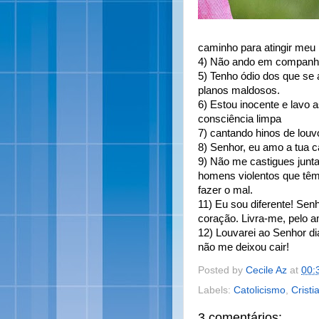
caminho para atingir meu 
4) Não ando em companhia
5) Tenho ódio dos que se 
planos maldosos.
6) Estou inocente e lavo 
consciência limpa
7) cantando hinos de louv
8) Senhor, eu amo a tua c
9) Não me castigues jun
homens violentos que têm
fazer o mal.
11) Eu sou diferente! Sen
coração. Livra-me, pelo 
12) Louvarei ao Senhor d
não me deixou cair!
Posted by
Cecile Az
at
00:
Labels:
Catolicismo
,
Cristi
3 comentários: