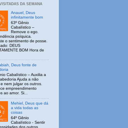
 VISITADAS DA SEMANA
Anauel, Deus
infinitamente bom
63º Gênio
Cabalístico –
Remove o ego.
ndência psíquica.
e o sentimento de posse.
icado: DEUS
ITAMENTE BOM Hora de
biah, Deus fonte de
doria
io Cabalístico – Auxilia a
sabedoria Ajuda a não
r e nem julgar os outros.
ece empreendimento
os ao amor. Si...
Mehiel, Deus que dá
a vida todas as
coisas
64º Gênio
Cabalístico - Sentir
cessidades dos outros.