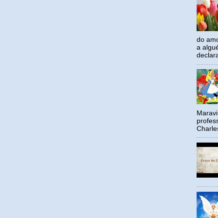
do amo
a algu
declar
Maravil
profes
Charle