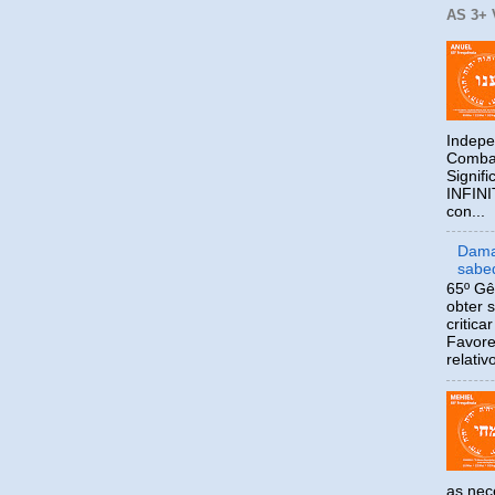
AS 3+
Indepe
Combat
Signif
INFIN
con...
Dama
sabe
65º Gên
obter 
critica
Favor
relativ
as ne