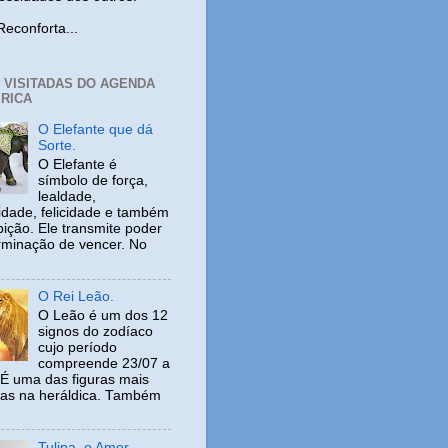
nforta...
+ VISITADAS DO AGENDA
RICA
O Elefante que dá
Sorte.
O Elefante é
símbolo de força,
lealdade,
idade, felicidade e também
ição. Ele transmite poder
rminação de vencer. No
O Rei Leão.
O Leão é um dos 12
signos do zodíaco
cujo período
compreende 23/07 a
 É uma das figuras mais
adas na heráldica. Também
Tulipa, o Amor