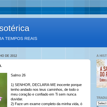
otérica
RA TEMPOS REAIS
HO DE 2012
A HIS
a.
Salmo 26
1) SENHOR, DECLARA-ME inocente porque
tenho andado nos teus caminhos, de todo o
meu coração e confiado em Ti sem nunca
TRAD
duvidar.
2) Faze um exame completo da minha vida, ó