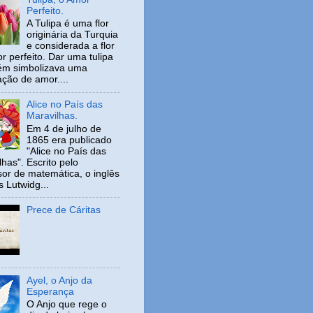
Perfeito.
A Tulipa é uma flor
originária da Turquia
e considerada a flor
r perfeito. Dar uma tulipa
ém simbolizava uma
ação de amor....
Alice no País das
Maravilhas.
Em 4 de julho de
1865 era publicado
"Alice no País das
has". Escrito pelo
sor de matemática, o inglês
s Lutwidg...
Prece de Cáritas
Ayel, o Anjo da
Esperança
O Anjo que rege o