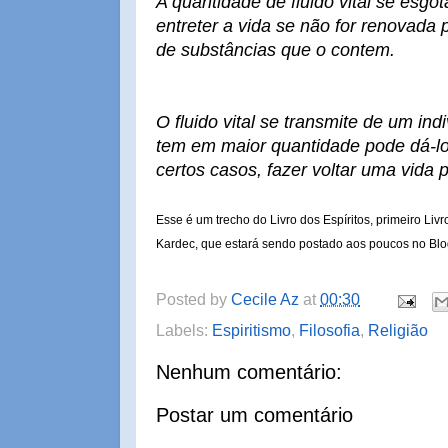
A quantidade de fluido vital se esgo
entreter a vida se não for renovada
de substâncias que o contem.
O fluido vital se transmite de um ind
tem em maior quantidade pode dá-l
certos casos, fazer voltar uma vida p
Esse é um trecho do Livro dos Espíritos, primeiro Livro
Kardec, que estará sendo postado aos poucos no Blo
Posted by
Cecile Az
at
00:30
Labels:
Espiritismo
,
Filosofia
,
Religião
Nenhum comentário:
Postar um comentário