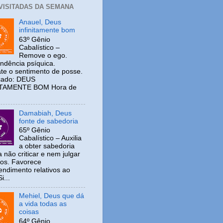
 VISITADAS DA SEMANA
Anauel, Deus
infinitamente bom
63º Gênio
Cabalístico –
Remove o ego.
ndência psíquica.
e o sentimento de posse.
icado: DEUS
ITAMENTE BOM Hora de
Damabiah, Deus
fonte de sabedoria
65º Gênio
Cabalístico – Auxilia
a obter sabedoria
 não criticar e nem julgar
ros. Favorece
ndimento relativos ao
i...
Mehiel, Deus que dá
a vida todas as
coisas
64º Gênio