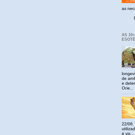
as ne
Reco
AS 10
ESOTÉ
longev
de amb
e dete
Orie...
22/08.
utiliz
é vis...