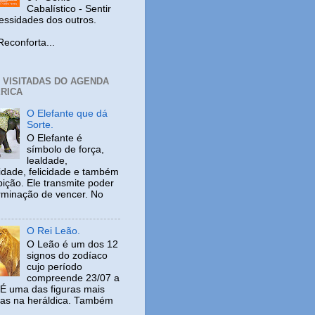
Cabalístico - Sentir
cessidades dos outros.
nforta...
+ VISITADAS DO AGENDA
RICA
O Elefante que dá
Sorte.
O Elefante é
símbolo de força,
lealdade,
idade, felicidade e também
ição. Ele transmite poder
rminação de vencer. No
O Rei Leão.
O Leão é um dos 12
signos do zodíaco
cujo período
compreende 23/07 a
 É uma das figuras mais
adas na heráldica. Também