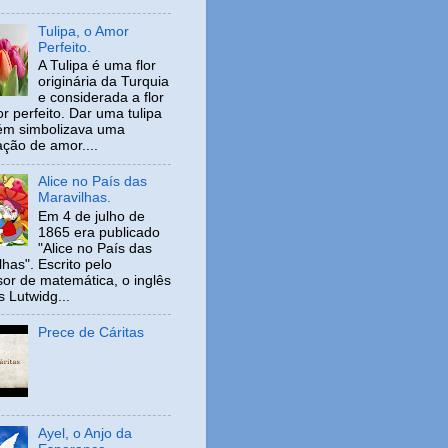
Tulipa, o Amor
Perfeito.
A Tulipa é uma flor
originária da Turquia
e considerada a flor
r perfeito. Dar uma tulipa
ém simbolizava uma
ação de amor....
Alice no País das
Maravilhas.
Em 4 de julho de
1865 era publicado
"Alice no País das
has". Escrito pelo
sor de matemática, o inglês
s Lutwidg...
Prece de Cáritas
Ayel, o Anjo da