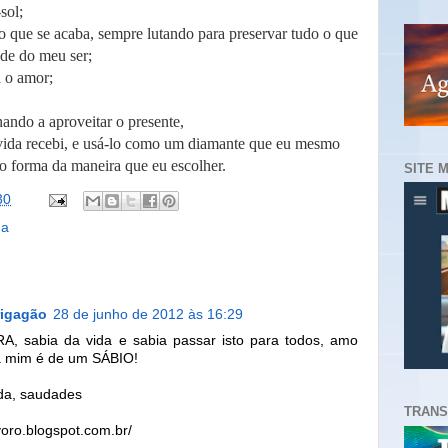
sol;
do que se acaba, sempre lutando para preservar tudo o que
ade do meu ser;
a o amor;
ando a aproveitar o presente,
ida recebi, e usá-lo como um diamante que eu mesmo
do forma da maneira que eu escolher.
SITE 
30
da
rigagão
28 de junho de 2012 às 16:29
A, sabia da vida e sabia passar isto para todos, amo
ra mim é de um SÁBIO!
ida, saudades
TRANS
voro.blogspot.com.br/