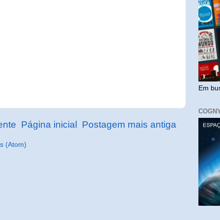
Em bus
COGN
ente
Página inicial
Postagem mais antiga
s (Atom)