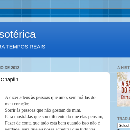
otérica
RA TEMPOS REAIS
HO DE 2012
A HIS
 Chaplin.
A dizer adeus às pessoas que amo, sem tirá-las do
meu coração;
Sorrir às pessoas que não gostam de mim,
Para mostrá-las que sou diferente do que elas pensam;
TRAD
Fazer de conta que tudo está bem quando isso não é
verdade, para que eu possa acreditar que tudo vai