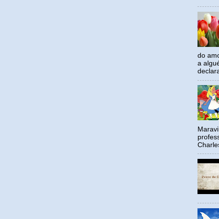
do amo
a algu
declar
Maravil
profes
Charle