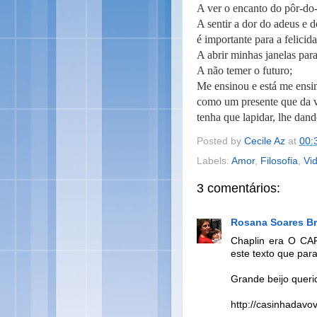
A ver o encanto do pôr-do-
A sentir a dor do adeus e 
é importante para a felicid
A abrir minhas janelas par
A não temer o futuro;
Me ensinou e está me ensin
como um presente que da v
tenha que lapidar, lhe dan
Posted by
Cecile Az
at
00:
Labels:
Amor
,
Filosofia
,
Vi
3 comentários:
Rosana Soares B
Chaplin era O CAR
este texto que pa
Grande beijo quer
http://casinhadavo