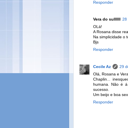
Responder
Vera do sullllll
28
OLá!
A Rosana disse re
Na simplicidade o 
Bjs
Responder
Cecile Az
29 d
Olá, Rosana e Vera
Chaplin... inesqu
humana. Não é á 
sucesso.
Um beijo e boa sext
Responder