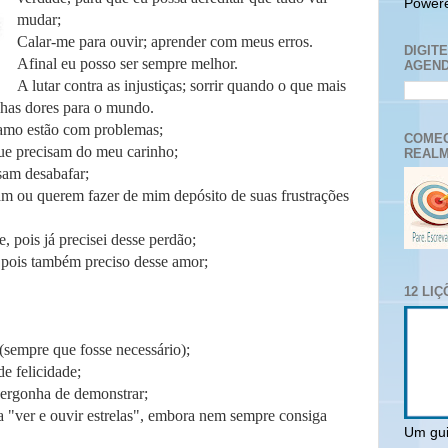
Power
mudar;
Calar-me para ouvir; aprender com meus erros.
DIGIT
Afinal eu posso ser sempre melhor.
AGEND
A lutar contra as injustiças; sorrir quando o que mais
inhas dores para o mundo.
 amo estão com problemas;
COMEC
ue precisam do meu carinho;
REALM
sam desabafar;
 ou querem fazer de mim depósito de suas frustrações
, pois já precisei desse perdão;
pois também preciso desse amor;
12 LI
 (sempre que fosse necessário);
de felicidade;
ergonha de demonstrar;
a "ver e ouvir estrelas", embora nem sempre consiga
Um gui