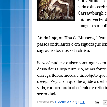
Conventina era 
vida e das cerim
Carrawburgh e
mulher vertend
imagem simboli
Ainda hoje, na Ilha de Maiorca, é feit
passos ondulantes e em ziguezague le
sagradas dos rios e da chuva.
Se você puder e quiser comungar com e
dessa deusa, seja num rio, numa fonte
ofereça flores, moeda e um objeto que
deseja. Peça a ela que lhe ajude a desl
vida, contornando obstáculos e reflet
serenidade.
Posted by
Cecile Az
at
00:01