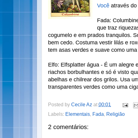
Você
através do
Fada: Columbin
que traz riquez
cogumelo e em prados tranquilos. S
bem cedo. Costuma vestir lilás e ro
tem asas verdes e suave como uma 
Elfo: Elfsplatter água - É um alegre 
riachos borbulhantes e só é visto 
abelhas e chilrear dos grilos. Usa u
transparentes verdes como uma cig
Posted by
Cecile Az
at
00:01
Labels:
Elementais
,
Fada
,
Religião
2 comentários: