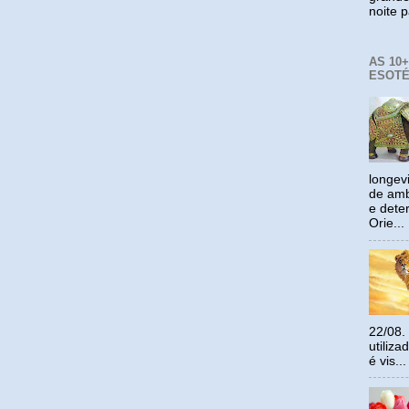
noite p
AS 10
ESOTÉ
longev
de amb
e dete
Orie...
22/08.
utiliz
é vis...