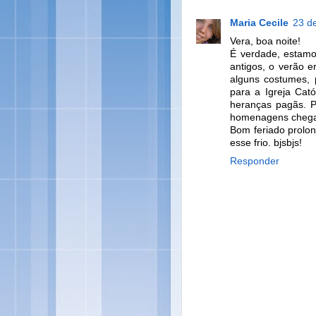
Maria Cecile
23 d
Vera, boa noite!
É verdade, estamo
antigos, o verão e
alguns costumes, 
para a Igreja Cat
heranças pagãs. Po
homenagens chegam 
Bom feriado prolon
esse frio. bjsbjs!
Responder