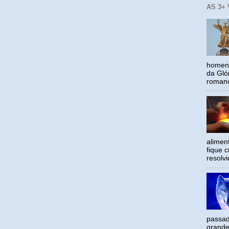
AS 3+
homena
da Gló
romano
alimen
fique c
resolv
passad
grande