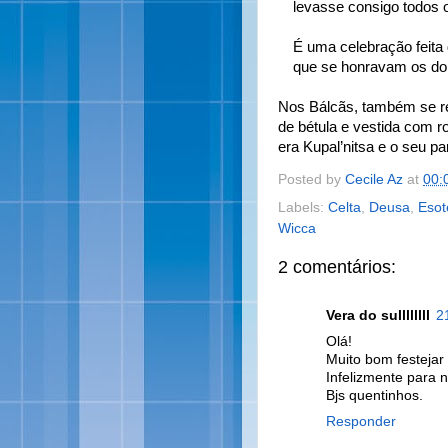
levasse consigo todos 
É uma celebração feita 
que se honravam os doi
Nos Bálcãs, também se re
de bétula e vestida com 
era Kupal’nitsa e o seu pa
Posted by
Cecile Az
at
00:
Labels:
Celta
,
Deusa
,
Esot
Wicca
2 comentários:
Vera do sullllllll
2
Olá!
Muito bom festejar
Infelizmente para nó
Bjs quentinhos.
Responder