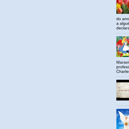
do amo
a algu
declar
Maravil
profes
Charle