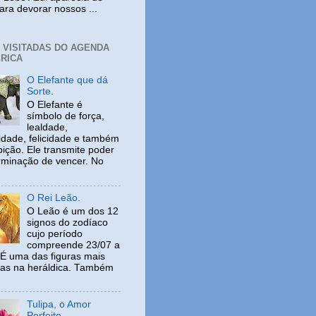
ara devorar nossos ...
+ VISITADAS DO AGENDA
RICA
O Elefante que dá
Sorte.
O Elefante é
símbolo de força,
lealdade,
idade, felicidade e também
ição. Ele transmite poder
rminação de vencer. No
O Rei Leão.
O Leão é um dos 12
signos do zodíaco
cujo período
compreende 23/07 a
 É uma das figuras mais
adas na heráldica. Também
Tulipa, o Amor
Perfeito.