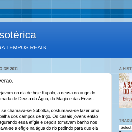
otérica
RA TEMPOS REAIS
O DE 2011
A HIS
Verão.
ejavam no dia de hoje Kupala, a deusa do auge do
mada de Deusa da Água, da Magia e das Ervas.
ue se chamava-se Sobótka, costumava-se fazer uma
 palha dos campos de trigo. Os casais jovens então
TRAD
egurando essa efígie e depois tomavam banho nos
gava-se a efígie na água do rio pedindo para que ela