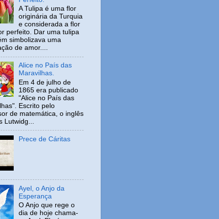
A Tulipa é uma flor
originária da Turquia
e considerada a flor
r perfeito. Dar uma tulipa
ém simbolizava uma
ação de amor....
Alice no País das
Maravilhas.
Em 4 de julho de
1865 era publicado
"Alice no País das
has". Escrito pelo
sor de matemática, o inglês
s Lutwidg...
Prece de Cáritas
Ayel, o Anjo da
Esperança
O Anjo que rege o
dia de hoje chama-