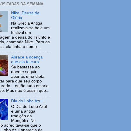
 VISITADAS DA SEMANA
Nike, Deusa da
Glória.
Na Grécia Antiga
realizava-se hoje um
festival em
gem à deusa do Triunfo e
ria, chamada Nike. Para os
s, ela tinha o nome ...
Abrace a doença
que ela te cura.
Se bastasse ao
doente seguir
apenas uma dieta
tar para que seu corpo
urado... então tudo estaria
ido. Mas não é assim que...
Dia do Lobo Azul.
O Dia do Lobo Azul
é uma antiga
tradição da
Mongólia. No
o acreditava-se que o
 Lobo Azul aparecia de