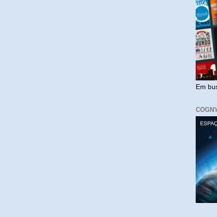
Em bus
COGN