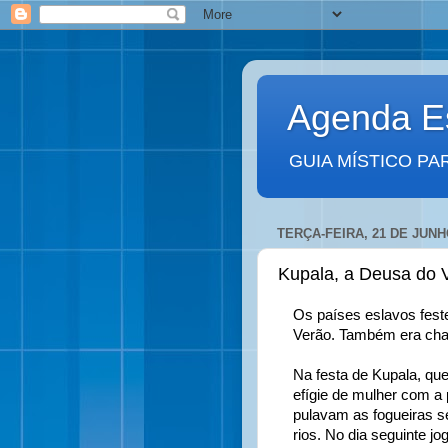
Agenda Es
GUIA MÍSTICO PA
TERÇA-FEIRA, 21 DE JUNH
Kupala, a Deusa do 
Os países eslavos fest
Verão. Também era cha
Na festa de Kupala, q
efígie de mulher com a
pulavam as fogueiras s
rios. No dia seguinte jo