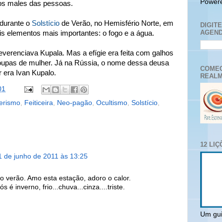
Power
os males das pessoas.
durante o
Solstício
de Verão, no Hemisfério Norte, em
DIGIT
AGEND
s elementos mais importantes: o fogo e a água.
verenciava Kupala. Mas a efígie era feita com galhos
roupas de mulher. Já na Rússia, o nome dessa deusa
COMEC
r era Ivan Kupalo.
REALM
01
erismo
,
Feiticeira
,
Neo-pagão
,
Ocultismo
,
Solstício
,
12 LI
1 de junho de 2011 às 13:25
 o verão. Amo esta estação, adoro o calor.
s é inverno, frio...chuva...cinza....triste.
Um gui