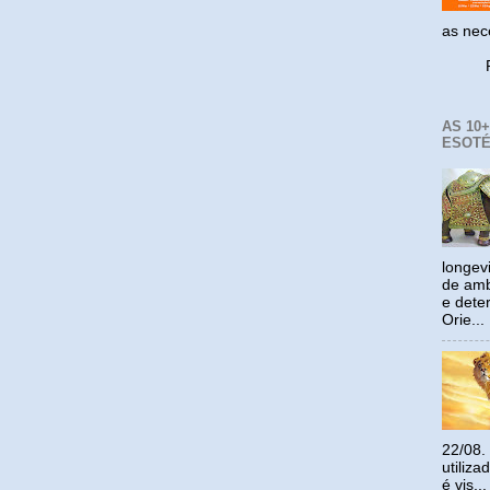
as ne
Reco
AS 10
ESOTÉ
longev
de amb
e dete
Orie...
22/08.
utiliz
é vis...