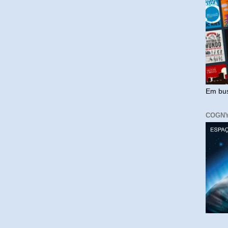
Em bus
COGN