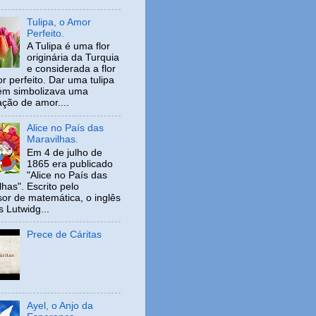
Tulipa, o Amor
Perfeito.
A Tulipa é uma flor
originária da Turquia
e considerada a flor
r perfeito. Dar uma tulipa
ém simbolizava uma
ação de amor....
Alice no País das
Maravilhas.
Em 4 de julho de
1865 era publicado
"Alice no País das
has". Escrito pelo
sor de matemática, o inglês
s Lutwidg...
Prece de Cáritas
Ayel, o Anjo da