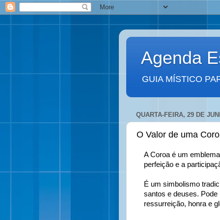
Agenda Es
GUIA MÍSTICO PA
QUARTA-FEIRA, 29 DE JUN
O Valor de uma Coro
A Coroa é um emblema de
perfeição e a participaç
É um simbolismo tradici
santos e deuses. Pode re
ressurreição, honra e gl