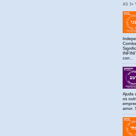
AS 3+
Indepe
Combat
Signif
INFIN
con...
Ajuda a
os out
empree
amor. S