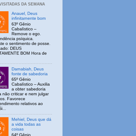
 VISITADAS DA SEMANA
Anauel, Deus
infinitamente bom
63º Gênio
Cabalístico –
Remove o ego.
ndência psíquica.
e o sentimento de posse.
icado: DEUS
ITAMENTE BOM Hora de
Damabiah, Deus
fonte de sabedoria
65º Gênio
Cabalístico – Auxilia
a obter sabedoria
 não criticar e nem julgar
ros. Favorece
ndimento relativos ao
i...
Mehiel, Deus que dá
a vida todas as
coisas
64º Gênio