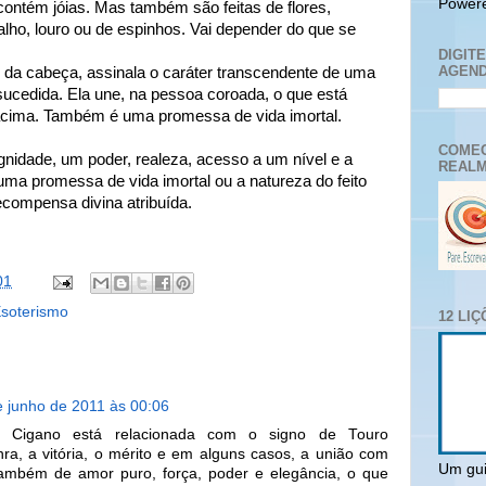
Power
ontém jóias. Mas também são feitas de flores,
valho, louro ou de espinhos. Vai depender do que se
DIGIT
AGEND
o da cabeça, assinala o caráter transcendente de uma
sucedida. Ela une, na pessoa coroada, o que está
 acima. Também é uma promessa de vida imortal.
COMEC
nidade, um poder, realeza, acesso a um nível e a
REALM
ma promessa de vida imortal ou a natureza do feito
recompensa divina atribuída.
01
soterismo
12 LI
e junho de 2011 às 00:06
 Cigano está relacionada com o signo de Touro
ra, a vitória, o mérito e em alguns casos, a união com
Um gui
ambém de amor puro, força, poder e elegância, o que