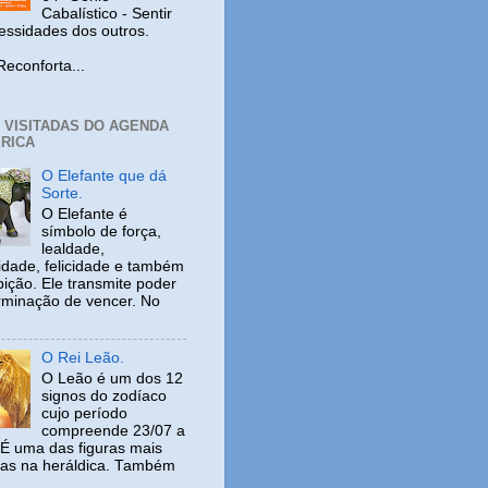
Cabalístico - Sentir
cessidades dos outros.
nforta...
+ VISITADAS DO AGENDA
RICA
O Elefante que dá
Sorte.
O Elefante é
símbolo de força,
lealdade,
idade, felicidade e também
ição. Ele transmite poder
rminação de vencer. No
O Rei Leão.
O Leão é um dos 12
signos do zodíaco
cujo período
compreende 23/07 a
 É uma das figuras mais
adas na heráldica. Também