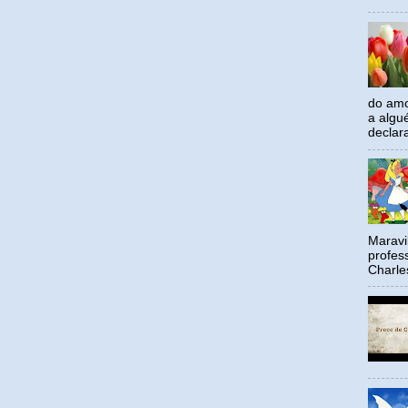
do amo
a algu
declar
Maravil
profes
Charle