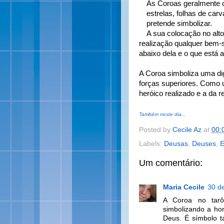
As Coroas geralmente c
estrelas, folhas de car
pretende simbolizar.
A sua colocação no alt
realização qualquer bem-
abaixo dela e o que está
A Coroa simboliza uma dig
forças superiores. Como u
heróico realizado e a da 
Também neste dia...
Posted by
Cecile Az
at
00:
Labels:
Deusas
,
Deuses
,
E
Um comentário:
Maria Cecile
30 d
A Coroa no tarô
simbolizando a hon
Deus. É símbolo t