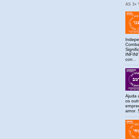
AS 3+
Indepe
Combat
Signif
INFIN
con...
Ajuda a
os out
empree
amor. S