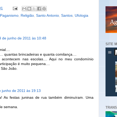
01
Paganismo
,
Religião
,
Santo Antonio
,
Santos
,
Ufologia
4 de junho de 2011 às 10:48
SITE 
al....
.. quantas brincadeiras e quanta comilança....
ó acontecem nas escolas.... Aqui no meu condomínio
rticipação é muito pequena....
 São João.
e junho de 2011 às 19:13
a! As festas juninas de rua também diminuíram. Uma
 de semana.
TRANS