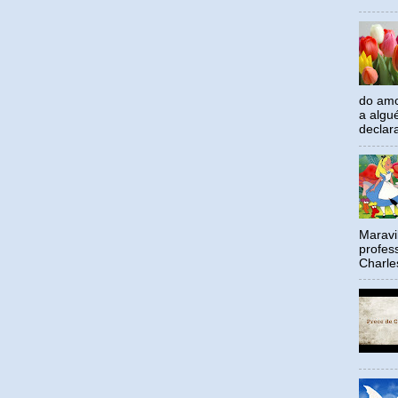
do amo
a algu
declar
Maravil
profes
Charle