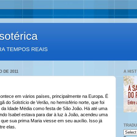
otérica
RA TEMPOS REAIS
O DE 2011
A HIS
ontece em vários países, principalmente na Europa. É
ã do Solstício de Verão, no hemisfério norte, que foi
do da Idade Média como festa de São João. Há até uma
ando Isabel estava para dar à luz à João, acendeu uma
 que sua prima Maria viesse em seu auxílio. Isso já
TRAD
tre elas.