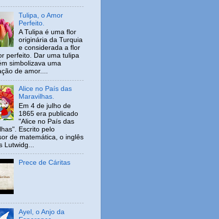
Tulipa, o Amor
Perfeito.
A Tulipa é uma flor
originária da Turquia
e considerada a flor
r perfeito. Dar uma tulipa
ém simbolizava uma
ação de amor....
Alice no País das
Maravilhas.
Em 4 de julho de
1865 era publicado
"Alice no País das
has". Escrito pelo
sor de matemática, o inglês
s Lutwidg...
Prece de Cáritas
Ayel, o Anjo da