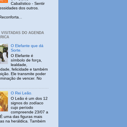
Cabalístico - Sentir
cessidades dos outros.
nforta...
+ VISITADAS DO AGENDA
RICA
O Elefante que dá
Sorte.
O Elefante é
símbolo de força,
lealdade,
idade, felicidade e também
ição. Ele transmite poder
rminação de vencer. No
O Rei Leão.
O Leão é um dos 12
signos do zodíaco
cujo período
compreende 23/07 a
 É uma das figuras mais
adas na heráldica. Também