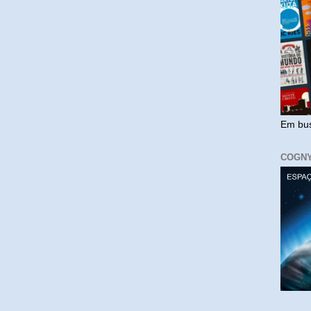
Em bus
COGN