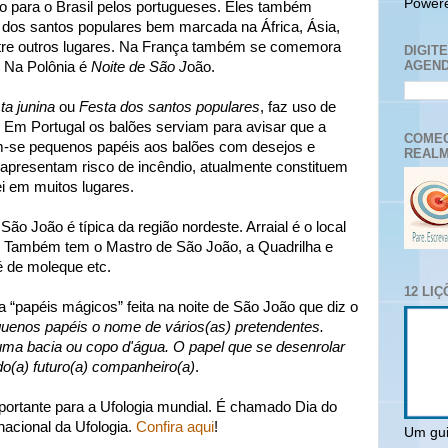
Power
do para o Brasil pelos portugueses. Eles também
 dos santos populares bem marcada na África, Ásia,
ntre outros lugares. Na França também se comemora
DIGIT
AGEND
. Na Polônia é
Noite de São J
oão.
ta junina
ou
Festa dos santos populares
, faz uso de
o. Em Portugal os balões serviam para avisar que a
COMEC
am-se pequenos papéis aos balões com desejos e
REALM
apresentam risco de incêndio, atualmente constituem
ei em muitos lugares.
São João é típica da região nordeste. Arraial é o local
. Também tem o Mastro de São João, a Quadrilha e
é de moleque etc.
12 LI
“papéis mágicos” feita na noite de São João que diz o
enos papéis o nome de vários(as) pretendentes.
uma bacia ou copo d'água. O papel que se desenrolar
do(a) futuro(a) companheiro(a)
.
ortante para a Ufologia mundial. É chamado Dia do
nacional da Ufologia.
Confira aqui
!
Um gui