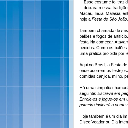
Esse costume foi trazi
deixaram essa tradição
Macau, Índia, Malásia, e
hoje a
Festa de São João
Também chamada de
Fes
balões e fogos de artifíci
festa iria começar. Atav
pedidos. Como os balões 
uma prática proibida por l
Aqui no Brasil, a Festa de 
onde ocorrem os festejos
comidas canjica, milho, p
Há uma simpatia chamada 
seguinte:
Escreva em pequ
Enrole-os e jogue-os em 
primeiro indicará o nome 
Hoje também é um dia imp
Disco Voador ou Dia Inter