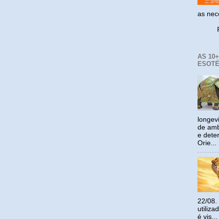
as ne
Reco
AS 10
ESOTÉ
longev
de amb
e dete
Orie...
22/08.
utiliz
é vis...