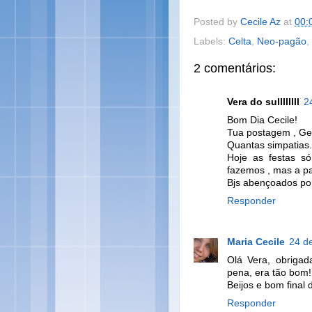
Posted by
Cecile Az
at
00:
Labels:
Celta
,
Neo-pagão
,
2 comentários:
Vera do sullllllll
2
Bom Dia Cecile!
Tua postagem , Geni
Quantas simpatias..
Hoje as festas s
fazemos , mas a pa
Bjs abençoados po
Responder
Maria Cecile
24 d
Olá Vera, obrigad
pena, era tão bom!
Beijos e bom final
Responder