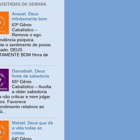
 VISITADAS DA SEMANA
Anauel, Deus
infinitamente bom
63º Gênio
Cabalístico –
Remove o ego.
ndência psíquica.
e o sentimento de posse.
icado: DEUS
ITAMENTE BOM Hora de
Damabiah, Deus
fonte de sabedoria
65º Gênio
Cabalístico – Auxilia
a obter sabedoria
 não criticar e nem julgar
ros. Favorece
ndimento relativos ao
i...
Mehiel, Deus que dá
a vida todas as
coisas
64º Gênio