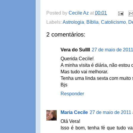
Posted by
Cecile Az
at
00:01
Labels:
Astrologia
,
Bíblia
,
Catolicismo
,
D
2 comentários:
Vera do Sullll
27 de maio de 2011
Querida Cecile!
A minha visita é diária, não estou 
Mas tudo vai melhorar.
Tenha uma linda sexta com muito 
Bjs
Responder
Maria Cecile
27 de maio de 2011 
Olá Vera!
Isso é bom, tenha fé que tudo va