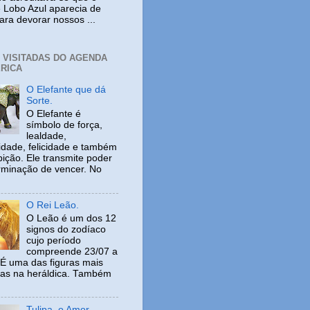
 Lobo Azul aparecia de
ara devorar nossos ...
+ VISITADAS DO AGENDA
RICA
O Elefante que dá
Sorte.
O Elefante é
símbolo de força,
lealdade,
idade, felicidade e também
ição. Ele transmite poder
rminação de vencer. No
O Rei Leão.
O Leão é um dos 12
signos do zodíaco
cujo período
compreende 23/07 a
 É uma das figuras mais
adas na heráldica. Também
Tulipa, o Amor