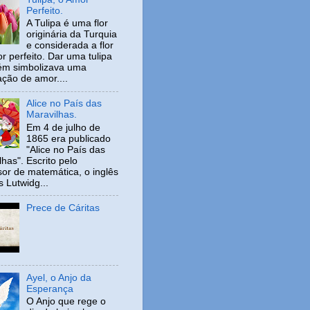
Perfeito.
A Tulipa é uma flor
originária da Turquia
e considerada a flor
r perfeito. Dar uma tulipa
ém simbolizava uma
ação de amor....
Alice no País das
Maravilhas.
Em 4 de julho de
1865 era publicado
"Alice no País das
has". Escrito pelo
sor de matemática, o inglês
s Lutwidg...
Prece de Cáritas
Ayel, o Anjo da
Esperança
O Anjo que rege o