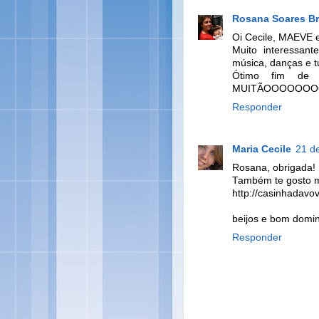
Rosana Soares B
Oi Cecile, MAEVE e
Muito interessante
música, danças e 
Ótimo fim de 
MUITÃOOOOOOO
Responder
Maria Cecile
21 d
Rosana, obrigada!
Também te gosto mu
http://casinhadavo
beijos e bom domi
Responder