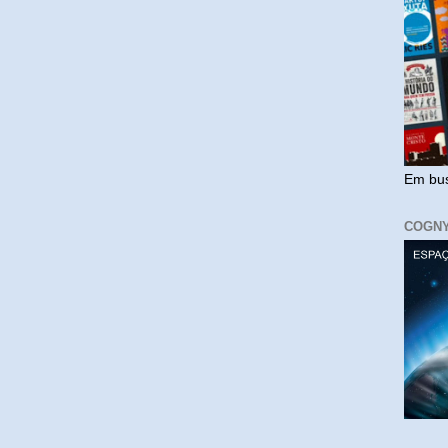
Em bus
COGN