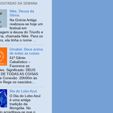
 VISITADAS DA SEMANA
Nike, Deusa da
Glória.
Na Grécia Antiga
realizava-se hoje um
festival em
gem à deusa do Triunfo e
ria, chamada Nike. Para os
s, ela tinha o nome ...
Umabel, Deus acima
de todas as coisas
61º Gênio
Cabalístico –
Favorece as
es. Significado: DEUS
 DE TODAS AS COISAS
de Conexão: 20h00m às
 Rege os nascidos:...
Dia do Lobo Azul.
O Dia do Lobo Azul
é uma antiga
tradição da
Mongólia. No
o acreditava-se que o