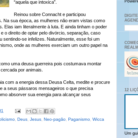
Power
“aquela que intoxica”.
Reinou sobre Connacht e participou
DIGIT
AGEND
s. Na sua época, as mulheres não eram vistas como
. Elas iam literalmente à luta. E ainda tinham o poder
 o direito de optar pelo divórcio, separação, caso
u sentindo-se infelizes. Naturalmente, esse foi um
COMEC
ianismo, onde as mulheres exerciam um outro papel na
REALM
 como uma deusa guerreira pois costumava montar
 cercada por animais.
nia com a energia dessa Deusa Celta, medite e procure
te a seus pássaros mensageiros o que precisa
12 LI
omo absorver sua energia para alcançar seus
01
olicismo
,
Deus
,
Jesus
,
Neo-pagão
,
Paganismo
,
Wicca
Um gui