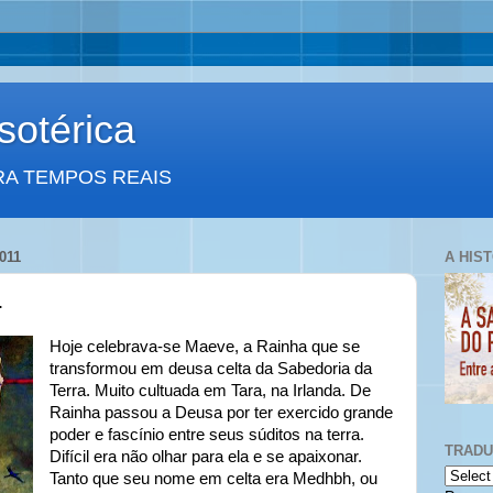
otérica
RA TEMPOS REAIS
011
A HIS
.
Hoje celebrava-se Maeve, a Rainha que se
transformou em deusa celta da Sabedoria da
Terra. Muito cultuada em Tara, na Irlanda. De
Rainha passou a Deusa por ter exercido grande
poder e fascínio entre seus súditos na terra.
TRAD
Difícil era não olhar para ela e se apaixonar.
Tanto que seu nome em celta era Medhbh, ou