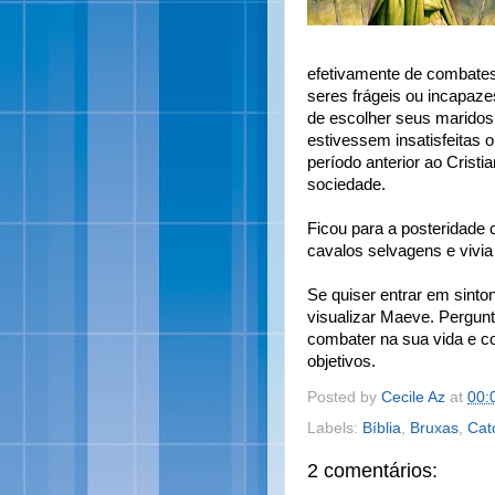
efetivamente de combate
seres frágeis ou incapazes
de escolher seus maridos e
estivessem insatisfeitas o
período anterior ao Crist
sociedade.
Ficou para a posteridade
cavalos selvagens e vivia
Se quiser entrar em sinto
visualizar Maeve. Pergun
combater na sua vida e c
objetivos.
Posted by
Cecile Az
at
00:
Labels:
Bíblia
,
Bruxas
,
Cat
2 comentários: