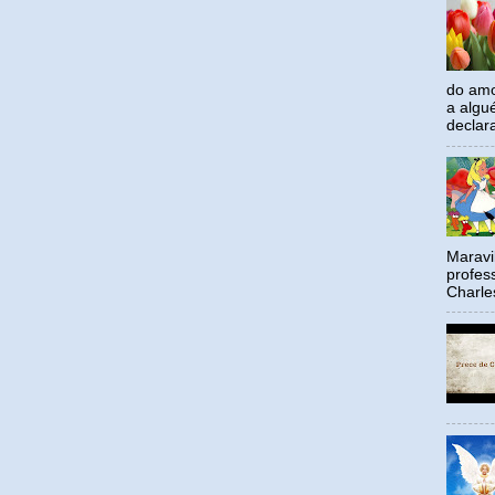
do amo
a algu
declar
Maravil
profes
Charle