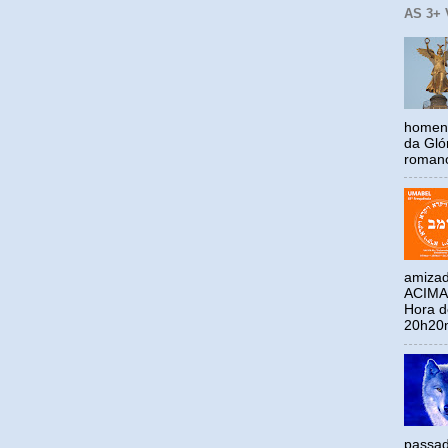
AS 3+
homena
da Gló
romano
amizad
ACIMA
Hora 
20h20m
passad