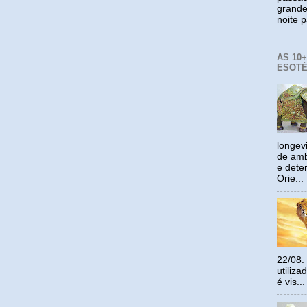
grande
noite p
AS 10
ESOTÉ
longev
de amb
e dete
Orie...
22/08.
utiliz
é vis...