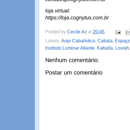
loja virtual:
https://loja.cognytus.com.br
Posted by
Cecile Az
at
20:45
Labels:
Anjo Cabalístico
,
Cabala
,
Espaço
Instituto Luminar Atlante
,
Kaballa
,
Loviah
Nenhum comentário:
Postar um comentário