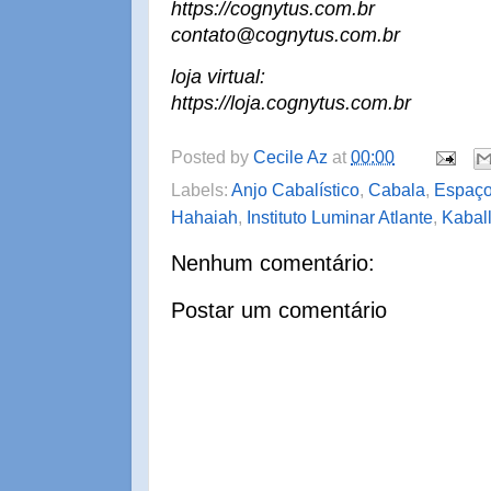
https://cognytus.com.br
contato@cognytus.com.br
loja virtual:
https://loja.cognytus.com.br
Posted by
Cecile Az
at
00:00
Labels:
Anjo Cabalístico
,
Cabala
,
Espaço
Hahaiah
,
Instituto Luminar Atlante
,
Kabal
Nenhum comentário:
Postar um comentário