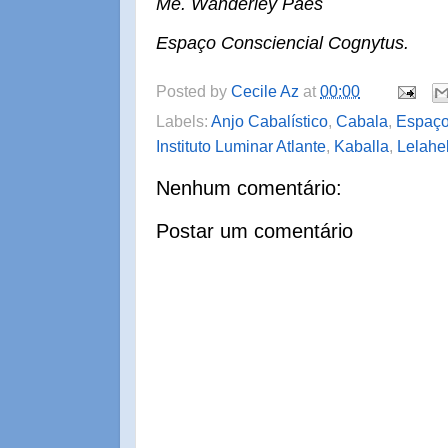
Me. Wanderley Paes
Espaço Consciencial Cognytus.
Posted by
Cecile Az
at
00:00
Labels:
Anjo Cabalístico
,
Cabala
,
Espaço
Instituto Luminar Atlante
,
Kaballa
,
Lelahe
Nenhum comentário:
Postar um comentário