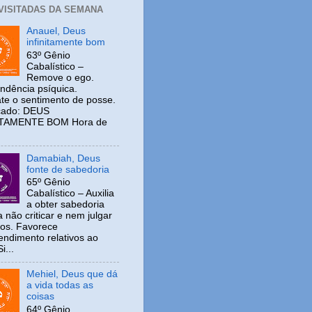
 VISITADAS DA SEMANA
Anauel, Deus
infinitamente bom
63º Gênio
Cabalístico –
Remove o ego.
ndência psíquica.
e o sentimento de posse.
icado: DEUS
ITAMENTE BOM Hora de
Damabiah, Deus
fonte de sabedoria
65º Gênio
Cabalístico – Auxilia
a obter sabedoria
 não criticar e nem julgar
ros. Favorece
ndimento relativos ao
i...
Mehiel, Deus que dá
a vida todas as
coisas
64º Gênio