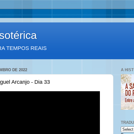
otérica
RA TEMPOS REAIS
EMBRO DE 2022
A HIS
uel Arcanjo - Dia 33
TRAD