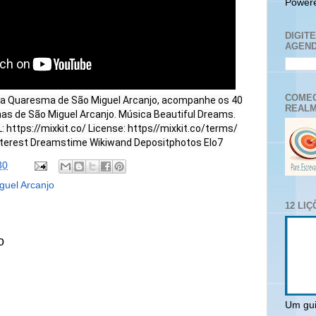
Power
DIGIT
AGEND
COMEC
 da Quaresma de São Miguel Arcanjo, acompanhe os 40
REALM
has de São Miguel Arcanjo. Música Beautiful Dreams.
L:
https://mixkit.co/
License: https//mixkit.co/terms/
nterest Dreamstime Wikiwand Depositphotos Elo7
30
guel Arcanjo
12 LI
o
Um gui