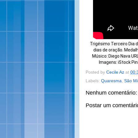
Trigésimo Terceiro Dia
dias de oração. Medal
Músico: Diego Nava UR
Imagens: iStock Pi
Posted by
Cecile Az
at
00:
Labels:
Quaresma
,
São Mi
Nenhum comentário:
Postar um comentári