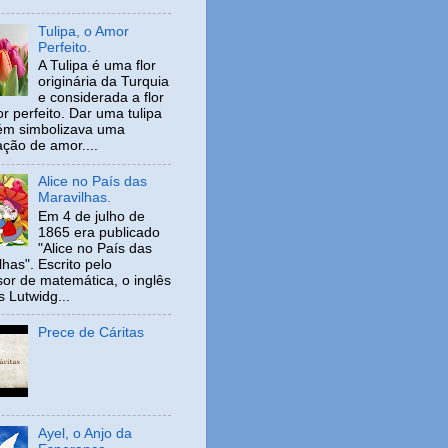
Tulipa, o Amor
Perfeito.
A Tulipa é uma flor
originária da Turquia
e considerada a flor
r perfeito. Dar uma tulipa
ém simbolizava uma
ação de amor....
Alice no País das
Maravilhas.
Em 4 de julho de
1865 era publicado
"Alice no País das
has". Escrito pelo
sor de matemática, o inglês
s Lutwidg...
Prece de Cáritas
Ayel, o Anjo da