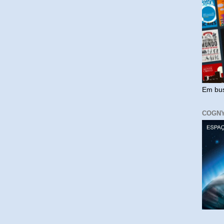
Em bus
COGN