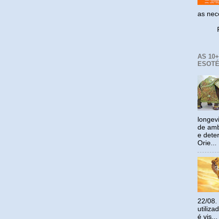
as ne
Reco
AS 10
ESOTÉ
longev
de amb
e dete
Orie...
22/08.
utiliz
é vis...