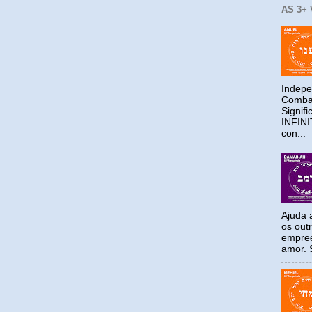
AS 3+
Indepe
Combat
Signif
INFIN
con...
Ajuda a
os out
empree
amor. S