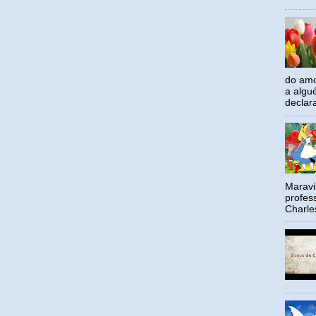
do amo
a algu
declar
Maravil
profes
Charle