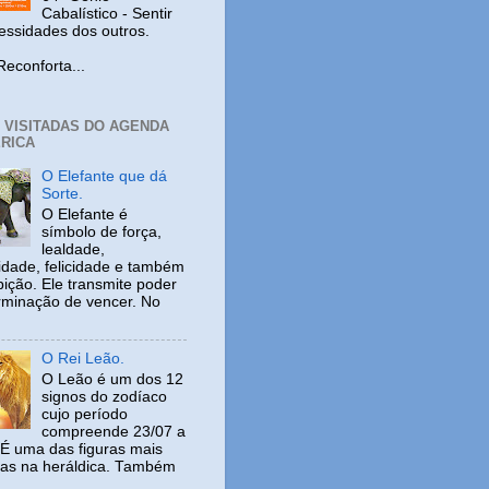
Cabalístico - Sentir
cessidades dos outros.
nforta...
+ VISITADAS DO AGENDA
RICA
O Elefante que dá
Sorte.
O Elefante é
símbolo de força,
lealdade,
idade, felicidade e também
ição. Ele transmite poder
rminação de vencer. No
O Rei Leão.
O Leão é um dos 12
signos do zodíaco
cujo período
compreende 23/07 a
 É uma das figuras mais
adas na heráldica. Também