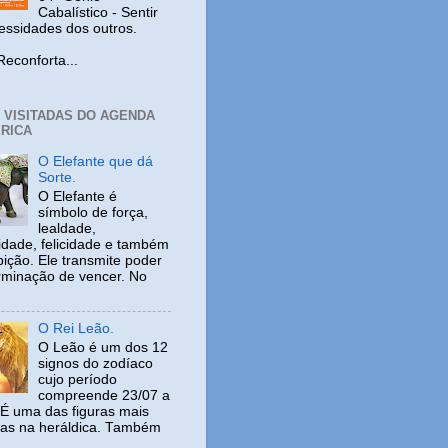
Cabalístico - Sentir
cessidades dos outros.
nforta...
+ VISITADAS DO AGENDA
RICA
O Elefante que dá
Sorte.
O Elefante é
símbolo de força,
lealdade,
idade, felicidade e também
ição. Ele transmite poder
rminação de vencer. No
O Rei Leão.
O Leão é um dos 12
signos do zodíaco
cujo período
compreende 23/07 a
 É uma das figuras mais
adas na heráldica. Também