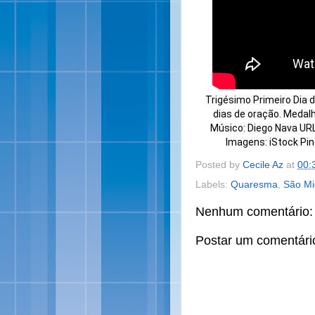
Trigésimo Primeiro Dia
dias de oração. Medal
Músico: Diego Nava UR
Imagens: iStock Pi
Posted by
Cecile Az
at
00:
Labels:
Quaresma
,
São Mi
Nenhum comentário:
Postar um comentári