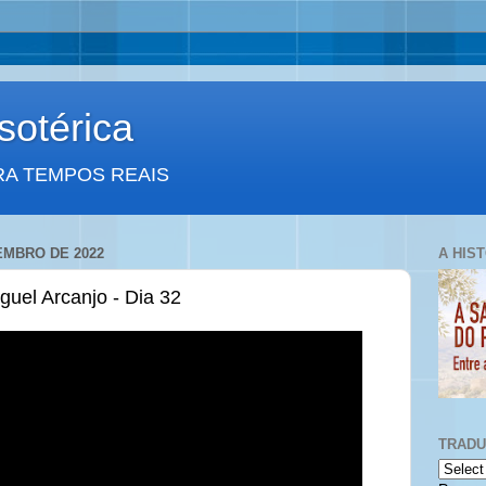
otérica
RA TEMPOS REAIS
EMBRO DE 2022
A HIS
uel Arcanjo - Dia 32
TRAD