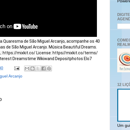
Power
DIGIT
AGEND
COMEC
 da Quaresma de São Miguel Arcanjo, acompanhe os 40
REALM
has de São Miguel Arcanjo. Música Beautiful Dreams.
L:
https://mixkit.co/
License: https//mixkit.co/terms/
nterest Dreamstime Wikiwand Depositphotos Elo7
30
guel Arcanjo
12 LI
o
Um gui