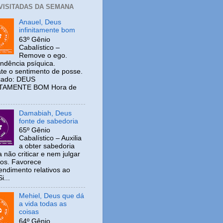
 VISITADAS DA SEMANA
Anauel, Deus
infinitamente bom
63º Gênio
Cabalístico –
Remove o ego.
ndência psíquica.
e o sentimento de posse.
icado: DEUS
ITAMENTE BOM Hora de
Damabiah, Deus
fonte de sabedoria
65º Gênio
Cabalístico – Auxilia
a obter sabedoria
 não criticar e nem julgar
ros. Favorece
ndimento relativos ao
i...
Mehiel, Deus que dá
a vida todas as
coisas
64º Gênio