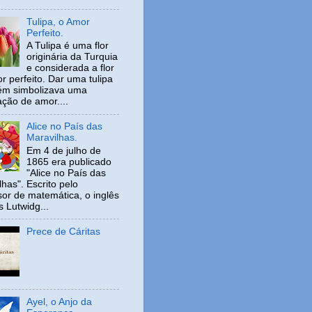
Tulipa, o Amor
Perfeito.
A Tulipa é uma flor
originária da Turquia
e considerada a flor
r perfeito. Dar uma tulipa
ém simbolizava uma
ação de amor....
Alice no País das
Maravilhas.
Em 4 de julho de
1865 era publicado
"Alice no País das
has". Escrito pelo
sor de matemática, o inglês
s Lutwidg...
Prece de Cáritas
Ayel, o Anjo da