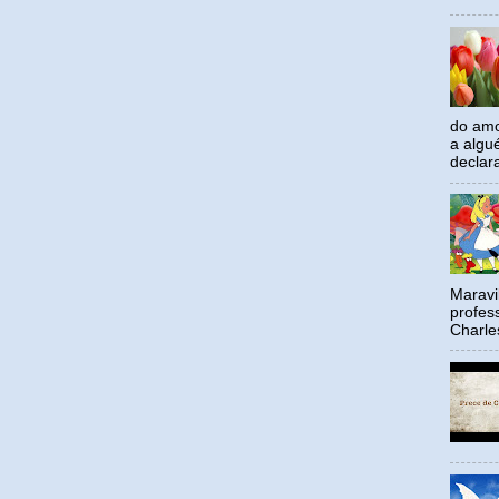
do amo
a algu
declar
Maravil
profes
Charle