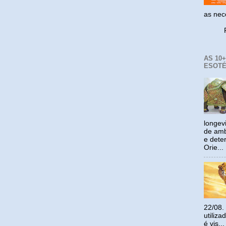
as ne
Reco
AS 10
ESOTÉ
longev
de amb
e dete
Orie...
22/08.
utiliz
é vis...