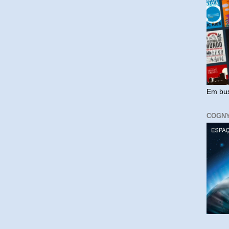
Em bus
COGN