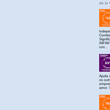
AS 3+
Indepe
Combat
Signif
INFIN
con...
Ajuda a
os out
empree
amor. S