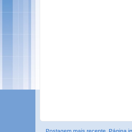
Postagem mais recente
Página in