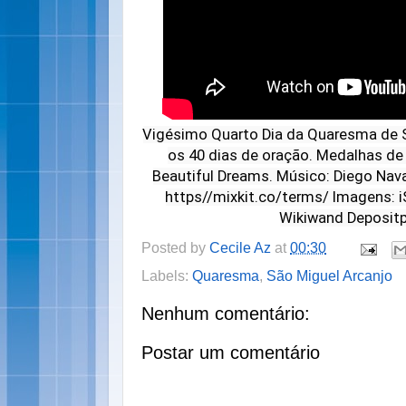
Vigésimo Quarto Dia da Quaresma de 
os 40 dias de oração. Medalhas de
Beautiful Dreams. Músico: Diego Nav
https//mixkit.co/terms/ Imagens: 
Wikiwand Deposit
Posted by
Cecile Az
at
00:30
Labels:
Quaresma
,
São Miguel Arcanjo
Nenhum comentário:
Postar um comentário