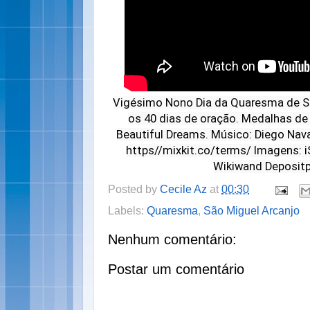
Vigésimo Nono Dia da Quaresma de S
os 40 dias de oração. Medalhas de
Beautiful Dreams. Músico: Diego Nav
https//mixkit.co/terms/ Imagens: 
Wikiwand Deposit
Posted by
Cecile Az
at
00:30
Labels:
Quaresma
,
São Miguel Arcanjo
Nenhum comentário:
Postar um comentário