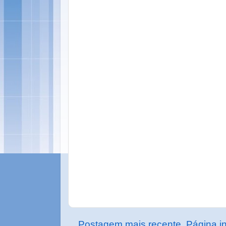
Postagem mais recente
Página in