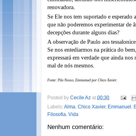
renovadora.
Se Ele nos tem suportado e esperado at
que não poderemos experimentar de 
decepções durante alguns dias?
A observação de Paulo aos tessalonicen
Se nos entediarmos na prática do bem,
expressará em verdade que ainda nos 
mal de nós mesmos.
Fonte: Pão Nosso, Emmanuel por Chico Xavier.
Posted by
Cecile Az
at
00:30
Labels:
Alma
,
Chico Xavier
,
Emmanuel
,
E
Filosofia
,
Vida
Nenhum comentário: