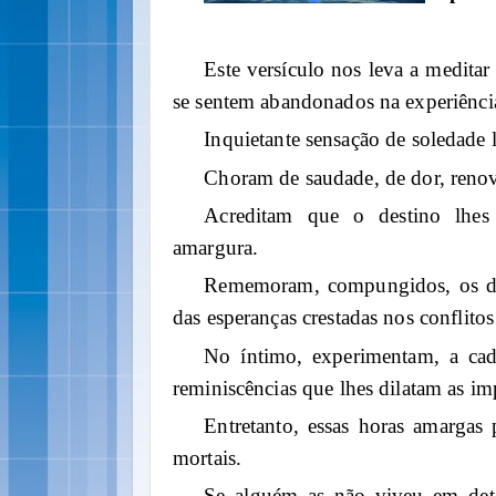
Este versículo nos leva a medita
se sentem abandonados na experiênc
Inquietante sensação de soledade l
Choram de saudade, de dor, renov
Acreditam que o destino lhes 
amargura.
Rememoram, compungidos, os dia
das esperanças crestadas nos conflit
No íntimo, experimentam, a cada
reminiscências que lhes dilatam as im
Entretanto, essas horas amargas 
mortais.
Se alguém as não viveu em det