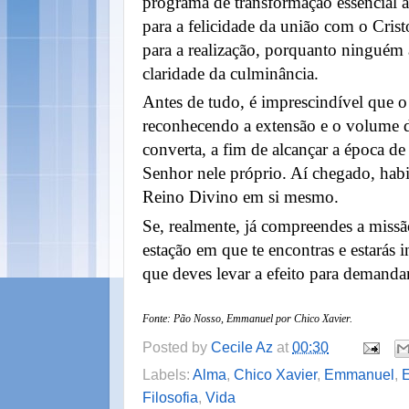
programa de transformação essencial a
para a felicidade da união com o Crist
para a realização, porquanto ninguém a
claridade da culminância.
Antes de tudo, é imprescindível que o
reconhecendo a extensão e o volume da
converta, a fim de alcançar a época de 
Senhor nele próprio. Aí chegado, habil
Reino Divino em si mesmo.
Se, realmente, já compreendes a missã
estação em que te encontras e estarás
que deves levar a efeito para demandar
Fonte: Pão Nosso, Emmanuel por Chico Xavier.
Posted by
Cecile Az
at
00:30
Labels:
Alma
,
Chico Xavier
,
Emmanuel
,
E
Filosofia
,
Vida