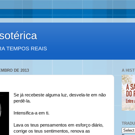
otérica
RA TEMPOS REAIS
EMBRO DE 2013
A HIS
Se já recebeste alguma luz, desvela-te em não
perdê-la.
Intensifica-a em ti.
TRAD
Lava os teus pensamentos em esforço diário,
corrige os teus sentimentos, renova as