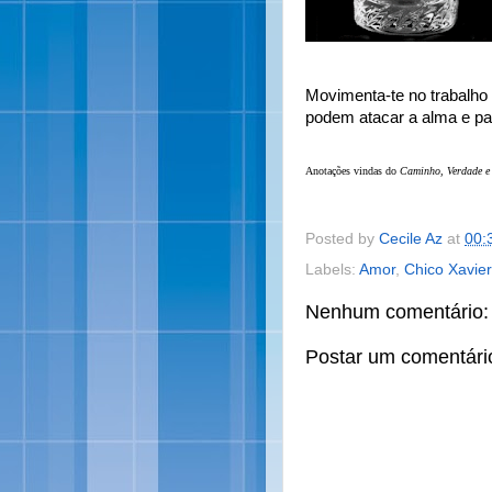
Movimenta-te no trabalho 
podem atacar a alma e par
Anotações vindas do
Caminho, Verdade e
Posted by
Cecile Az
at
00:
Labels:
Amor
,
Chico Xavier
Nenhum comentário:
Postar um comentári