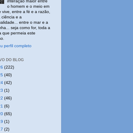
interação maior entre
o homem e o meio em
 vive, entre a fé e a razão,
 ciência e a
ualidade... entre o mar e a
ha... seja como for, toda a
a que permeia este
so.
u perfil completo
VO DO BLOG
26
(222)
25
(40)
24
(42)
23
(1)
22
(46)
21
(6)
20
(65)
19
(1)
17
(2)