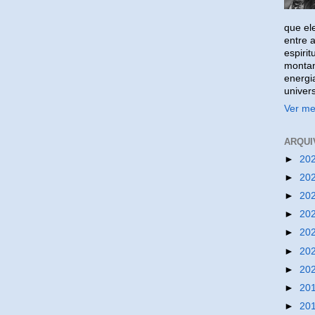
que ele
entre a
espirit
montan
energi
univer
Ver me
ARQUI
►
20
►
20
►
20
►
20
►
20
►
20
►
20
►
20
►
20