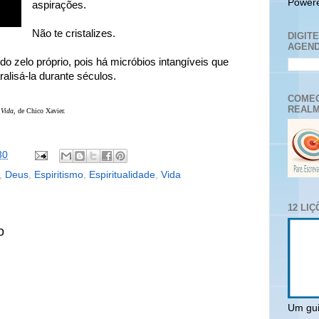
Power
aspirações.
Não te cristalizes.
DIGIT
AGEND
do zelo próprio, pois há micróbios intangíveis que
alisá-la durante séculos.
COMEC
REALM
 Vida
, de Chico Xavier.
30
,
Deus
,
Espiritismo
,
Espiritualidade
,
Vida
12 LI
o
Um gui