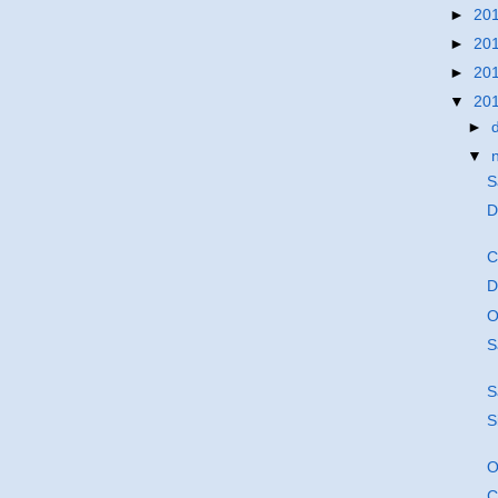
►
20
►
20
►
20
▼
20
►
▼
S
D
C
D
O
S
S
S
O
C