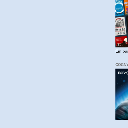
Em bus
COGN