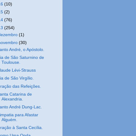
16
(10)
15
(2)
14
(76)
13
(254)
dezembro
(1)
novembro
(30)
anto André, o Apóstolo.
ia de São Saturnino de
Toulouse.
laude Lévi-Strauss
ia de São Virgílio.
ração das Refeições.
anta Catarina de
Alexandria.
anto André Dung-Lac.
impatia para Afastar
Alguém.
ração à Santa Cecília.
omo Uma Onda.