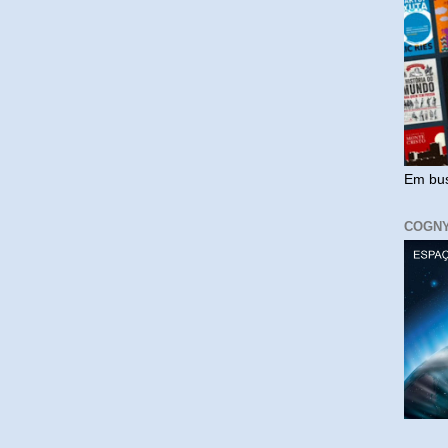
Em bus
COGN