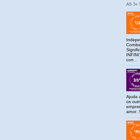
AS 3+
Indepe
Combat
Signif
INFIN
con...
Ajuda a
os out
empree
amor. S