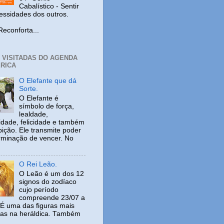
Cabalístico - Sentir
cessidades dos outros.
nforta...
+ VISITADAS DO AGENDA
RICA
O Elefante que dá
Sorte.
O Elefante é
símbolo de força,
lealdade,
idade, felicidade e também
ição. Ele transmite poder
rminação de vencer. No
O Rei Leão.
O Leão é um dos 12
signos do zodíaco
cujo período
compreende 23/07 a
 É uma das figuras mais
adas na heráldica. Também