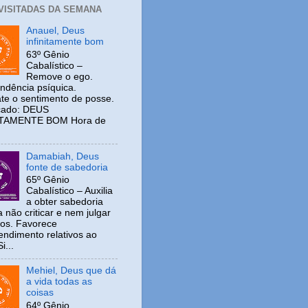
 VISITADAS DA SEMANA
Anauel, Deus
infinitamente bom
63º Gênio
Cabalístico –
Remove o ego.
ndência psíquica.
e o sentimento de posse.
icado: DEUS
ITAMENTE BOM Hora de
Damabiah, Deus
fonte de sabedoria
65º Gênio
Cabalístico – Auxilia
a obter sabedoria
 não criticar e nem julgar
ros. Favorece
ndimento relativos ao
i...
Mehiel, Deus que dá
a vida todas as
coisas
64º Gênio