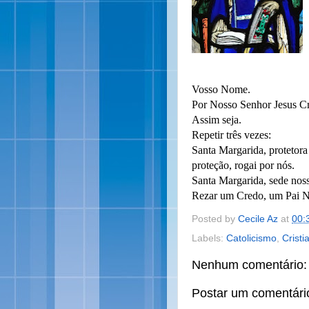
Vosso Nome.
Por Nosso Senhor Jesus Cr
Assim seja.
Repetir três vezes:
Santa Margarida, protetora
proteção, rogai por nós.
Santa Margarida, sede noss
Rezar um Credo, um Pai N
Posted by
Cecile Az
at
00:
Labels:
Catolicismo
,
Cristi
Nenhum comentário:
Postar um comentári