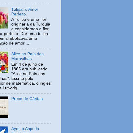
Tulipa, o Amor
Perfeito.
A Tulipa é uma flor
originária da Turquia
e considerada a flor
r perfeito. Dar uma tulipa
ém simbolizava uma
ação de amor....
Alice no País das
Maravilhas.
Em 4 de julho de
1865 era publicado
"Alice no País das
has". Escrito pelo
sor de matemática, o inglês
s Lutwidg...
Prece de Cáritas
Ayel, o Anjo da