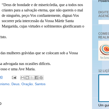
Power
“Deus de bondade e de misericórdia, que a todos nos
criastes para a salvação eterna, que não quereis o mal
DIGIT
de ninguém, peço-Vos confiantemente, dignai-Vos
AGEND
socorrer pela intercessão da Vossa Mártir Santa
Margarida, cujas virtudes e sofrimentos glorificaram o
COMEC
isto.
REALM
 das mulheres grávidas que se colocam sob a Vossa
a advogada nas ocasiões difíceis.
osso e uma Ave Maria.
12 LI
30
anismo
,
Deus
,
Oração
,
Santos
o
Um gui