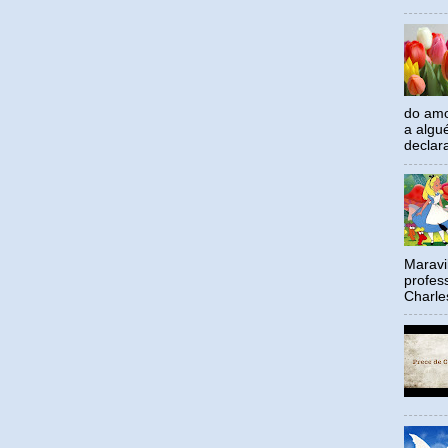
do amo
a algu
declar
Maravil
profes
Charle