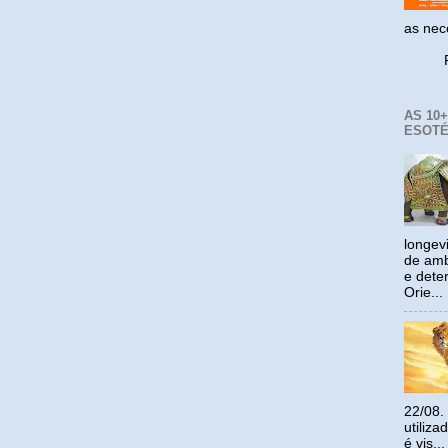
as ne
Reco
AS 10
ESOTÉ
longev
de amb
e dete
Orie...
22/08.
utiliz
é vis...