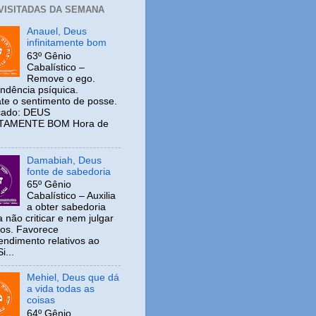
 VISITADAS DA SEMANA
Anauel, Deus
infinitamente bom
63º Gênio
Cabalístico –
Remove o ego.
ndência psíquica.
e o sentimento de posse.
icado: DEUS
ITAMENTE BOM Hora de
Damabiah, Deus
fonte de sabedoria
65º Gênio
Cabalístico – Auxilia
a obter sabedoria
 não criticar e nem julgar
ros. Favorece
ndimento relativos ao
i...
Mehiel, Deus que dá
a vida todas as
coisas
64º Gênio