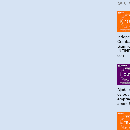
AS 3+
Indepe
Combat
Signif
INFIN
con...
Ajuda a
os out
empree
amor. S