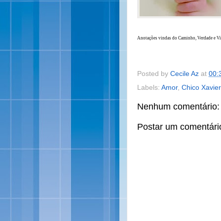
Anotações vindas do Caminho, Verdade e Vi
Posted by
Cecile Az
at
00:
Labels:
Amor
,
Chico Xavier
Nenhum comentário:
Postar um comentári