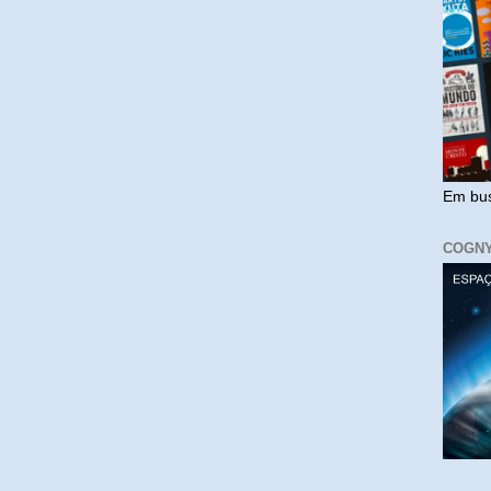
Em bus
COGN