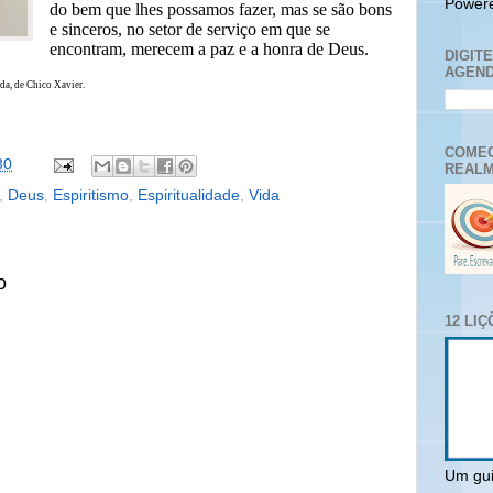
Power
do bem que lhes possamos fazer, mas se são bons
e sinceros, no setor de serviço em que se
encontram, merecem a paz e a honra de Deus.
DIGIT
AGEND
da, de Chico Xavier.
COMEC
30
REALM
,
Deus
,
Espiritismo
,
Espiritualidade
,
Vida
o
12 LI
Um gui