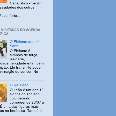
Cabalístico - Sentir
cessidades dos outros.
nforta...
+ VISITADAS DO AGENDA
RICA
O Elefante que dá
Sorte.
O Elefante é
símbolo de força,
lealdade,
idade, felicidade e também
ição. Ele transmite poder
rminação de vencer. No
O Rei Leão.
O Leão é um dos 12
signos do zodíaco
cujo período
compreende 23/07 a
 É uma das figuras mais
adas na heráldica. Também