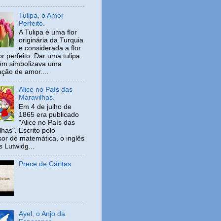
Tulipa, o Amor
Perfeito.
A Tulipa é uma flor
originária da Turquia
e considerada a flor
r perfeito. Dar uma tulipa
ém simbolizava uma
ação de amor....
Alice no País das
Maravilhas.
Em 4 de julho de
1865 era publicado
"Alice no País das
has". Escrito pelo
sor de matemática, o inglês
s Lutwidg...
Prece de Cáritas
Ayel, o Anjo da