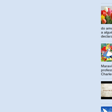
do amo
a algu
declar
Maravil
profes
Charle