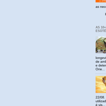
as ne
Reco
AS 10
ESOTÉ
longev
de amb
e dete
Orie...
22/08.
utiliz
é vis...