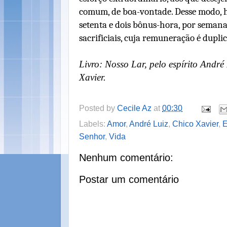
comum, de boa-vontade. Desse modo, 
setenta e dois bônus-hora, por semana,
sacrificiais, cuja remuneração é duplicad
Livro: Nosso Lar, pelo espírito Andr
Xavier.
Posted by
Cecile Az
at
00:30
Labels:
Amor
,
André Luiz
,
Chico Xavier
,
E
Senhor
,
Vida
Nenhum comentário:
Postar um comentário