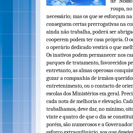
de "Nosso
roupa, no
necessário; mas os que se esforçam n
conseguem certas prerrogativas na com
ainda não trabalha, poderá ser abriga
cooperem podem ter casa própria. O oc
o operário dedicado vestirá o que me
Os inativos podem permanecer nos ca
parques de tratamento, favorecidos pe
entretanto, as almas operosas conqui
gozar a companhia de irmãos queridos
entretenimento, ou o contacto de orien
escolas dos Ministérios em geral. Pre
cada nota de melhoria e elevação. Cad
trabalhamos, deve dar, no mínimo, oito
vinte e quatro de que o dia se constitu
porém, são numerosos e a Governadori
esforço extraordinário, aos que desej