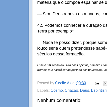
matéria que o compõe espalhar-se 
— Sim, Deus renova os mundos, com
42. Podemos conhecer a duração d
Terra por exemplo?
— Nada te posso dizer, porque some
louco seria quem pretendesse sabê-
séculos dessa formação.
Esse é um trecho do Livro dos Espíritos, primeiro Livro
Kardec, que estará sendo postado aos poucos no Bl
Posted by
Cecile Az
at
00:30
Labels:
Cosmo
,
Criação
,
Deus
,
Espiritis
Nenhum comentário: