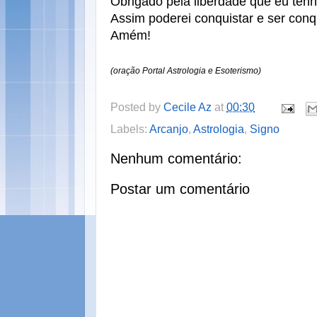
Obrigado pela liberdade que eu tenh
Assim poderei conquistar e ser conq
Amém!
(oração Portal Astrologia e Esoterismo)
Posted by
Cecile Az
at
00:30
Labels:
Arcanjo
,
Astrologia
,
Signo
Nenhum comentário:
Postar um comentário