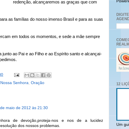
Power
redenção, alcançaremos as graças que com
DIGIT
AGEND
para as famílias do nosso imenso Brasil e para as suas
cercam em todos os momentos, e sede a mãe sempre
COMEC
REALM
junto ao Pai e ao Filho e ao Espírito santo e alcançai-
 pedimos.
30
,
Nossa Senhora
,
Oração
12 LI
 de maio de 2012 às 21:30
hora de devoção,proteja-nos e nos de a lucidez
Um gui
resolução dos nossos problemas.