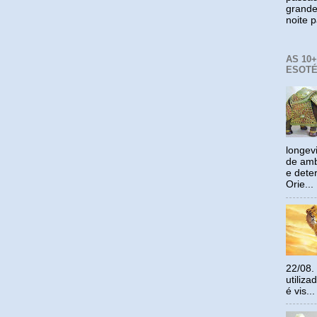
grande
noite p
AS 10
ESOTÉ
longev
de amb
e dete
Orie...
22/08.
utiliz
é vis...