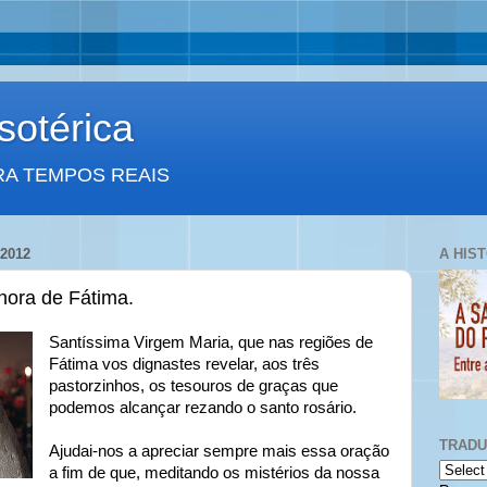
otérica
RA TEMPOS REAIS
2012
A HIS
ora de Fátima.
Santíssima Virgem Maria, que nas regiões de
Fátima vos dignastes revelar, aos três
pastorzinhos, os tesouros de graças que
podemos alcançar rezando o santo rosário.
TRAD
Ajudai-nos a apreciar sempre mais essa oração
a fim de que, meditando os mistérios da nossa