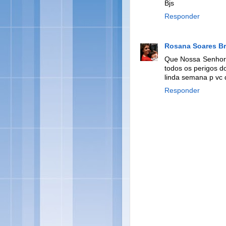
Bjs
Responder
Rosana Soares B
Que Nossa Senhora
todos os perigos 
linda semana p vc 
Responder