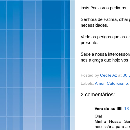
insistência vos pedimos.
Senhora de Fátima, olhai 
necessidades.
Vede os perigos que as 
presente.
Sede a nossa intercessora 
nos a graça que hoje vos
Posted by
Cecile Az
at
00:
Labels:
Amor
,
Catolicismo
2 comentários:
Vera do sullllll
13
Olá!
Minha Nossa Sen
necessária para a 