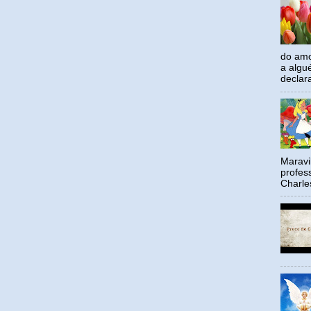
do amo
a algu
declar
Maravil
profes
Charle