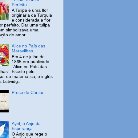
Perfeito.
A Tulipa é uma flor
originária da Turquia
e considerada a flor
r perfeito. Dar uma tulipa
ém simbolizava uma
ação de amor....
Alice no País das
Maravilhas.
Em 4 de julho de
1865 era publicado
"Alice no País das
has". Escrito pelo
sor de matemática, o inglês
s Lutwidg...
Prece de Cáritas
Ayel, o Anjo da
Esperança
O Anjo que rege o