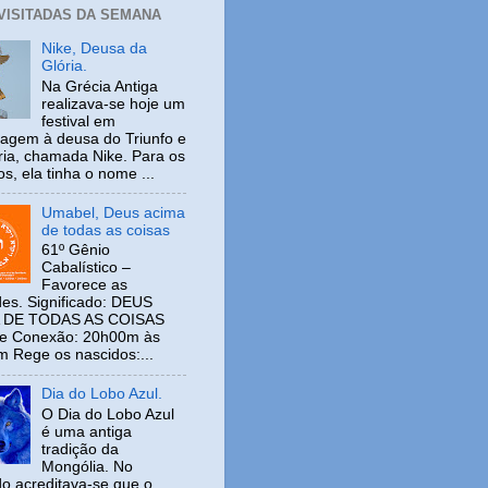
 VISITADAS DA SEMANA
Nike, Deusa da
Glória.
Na Grécia Antiga
realizava-se hoje um
festival em
gem à deusa do Triunfo e
ria, chamada Nike. Para os
s, ela tinha o nome ...
Umabel, Deus acima
de todas as coisas
61º Gênio
Cabalístico –
Favorece as
es. Significado: DEUS
 DE TODAS AS COISAS
de Conexão: 20h00m às
 Rege os nascidos:...
Dia do Lobo Azul.
O Dia do Lobo Azul
é uma antiga
tradição da
Mongólia. No
o acreditava-se que o