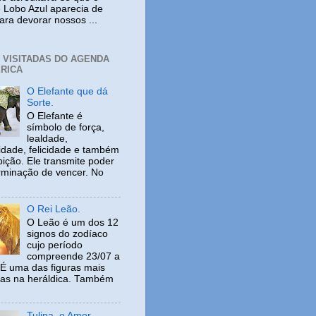
 Lobo Azul aparecia de
ara devorar nossos ...
+ VISITADAS DO AGENDA
RICA
O Elefante que dá
Sorte.
O Elefante é
símbolo de força,
lealdade,
idade, felicidade e também
ição. Ele transmite poder
rminação de vencer. No
O Rei Leão.
O Leão é um dos 12
signos do zodíaco
cujo período
compreende 23/07 a
 É uma das figuras mais
adas na heráldica. Também
Tulipa, o Amor