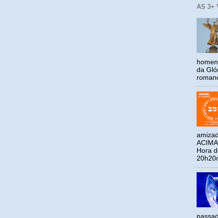
AS 3+
homena
da Gló
romano
amizad
ACIMA
Hora 
20h20m
passad