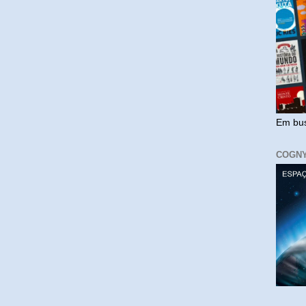
Em bus
COGN