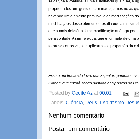
se dar, pela vontade, a uma substancia qualquer, à á
propriedades: um gosto determinado, e mesmo as qual
havendo um elemento primitivo, e as modificações d
modificações desse elemento, resulta que a mais ino
que a mais deletéria. Uma modificação análoga pode 
pela vontade. Assim, a água, que é formada de uma p
torna-se corrosiva, se duplicarmos a proporção do ox
Esse é um trecho do Livro dos Espíritos, primeiro Livro
Kardec, que estará sendo postado aos poucos no Blo
Posted by
Cecile Az
at
00:01
Labels:
Ciência
,
Deus
,
Espiritismo
,
Jesu
Nenhum comentário:
Postar um comentário