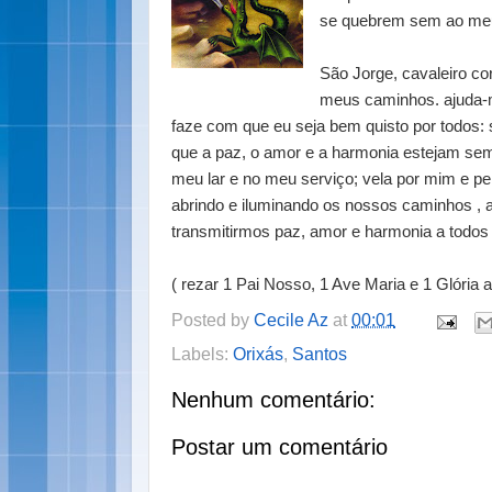
se quebrem sem ao meu
São Jorge, cavaleiro cor
meus caminhos. ajuda-
faze com que eu seja bem quisto por todos: 
que a paz, o amor e a harmonia estejam se
meu lar e no meu serviço; vela por mim e p
abrindo e iluminando os nossos caminhos ,
transmitirmos paz, amor e harmonia a todo
( rezar 1 Pai Nosso, 1 Ave Maria e 1 Glória a
Posted by
Cecile Az
at
00:01
Labels:
Orixás
,
Santos
Nenhum comentário:
Postar um comentário