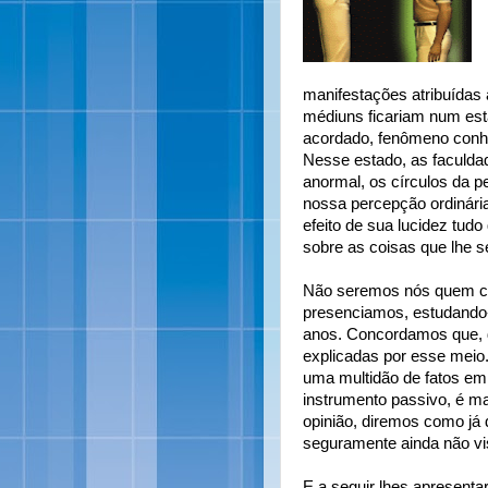
manifestações atribuídas 
médiuns ficariam num es
acordado, fenômeno conh
Nesse estado, as faculda
anormal, os círculos da p
nossa percepção ordinári
efeito de sua lucidez tud
sobre as coisas que lhe 
Não seremos nós quem co
presenciamos, estudando-l
anos. Concordamos que, d
explicadas por esse meio
uma multidão de fatos em
instrumento passivo, é ma
opinião, diremos como já 
seguramente ainda não vis
E a seguir lhes apresenta