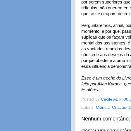
por serem superiores que
ridículas, não querem ent
que só se ocupam de cois
Perguntaremos, afinal, p
momento, e por que, pas
súplicas que os façam vo
mental dos assistentes, é
as vontades reunidas dever
não cede aos desejos da a
porque obedece a uma infl
essa influência demonstra
Esse é um trecho do Livro 
feita por Allan Kardec, q
Esotérica.
Posted by
Cecile Az
at
00:
Labels:
Ciência
,
Criação
,
C
Nenhum comentário:
Postar um comentári