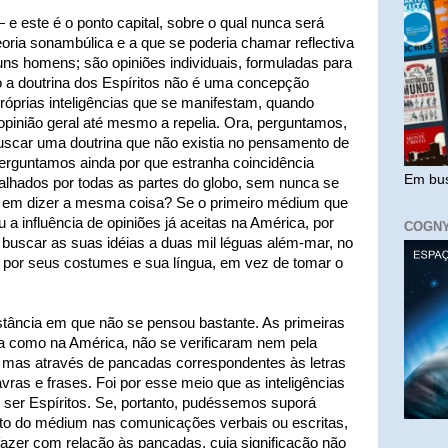
 este é o ponto capital, sobre o qual nunca será
teoria sonambúlica e a que se poderia chamar reflectiva
ns homens; são opiniões individuais, formuladas para
o a doutrina dos Espíritos não é uma concepção
próprias inteligências que se manifestam, quando
opinião geral até mesmo a repelia. Ora, perguntamos,
scar uma doutrina que não existia no pensamento de
erguntamos ainda por que estranha coincidência
Em bus
alhados por todas as partes do globo, sem nunca se
m em dizer a mesma coisa? Se o primeiro médium que
 a influência de opiniões já aceitas na América, por
COGN
e buscar as suas idéias a duas mil léguas além-mar, no
 por seus costumes e sua língua, em vez de tomar o
tância em que não se pensou bastante. As primeiras
 como na América, não se verificaram nem pela
, mas através de pancadas correspondentes às letras
vras e frases. Foi por esse meio que as inteligências
 ser Espíritos. Se, portanto, pudéssemos suporá
to do médium nas comunicações verbais ou escritas,
azer com relação às pancadas, cuja significação não