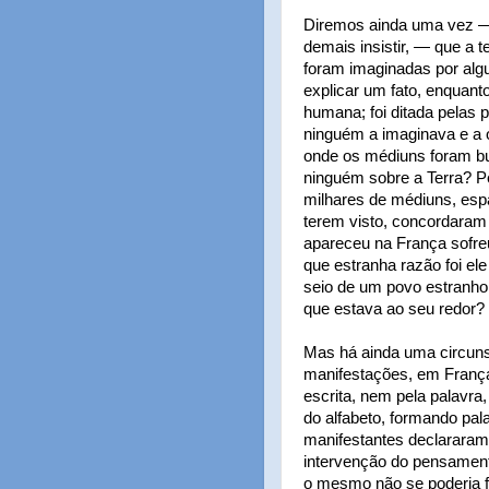
Diremos ainda uma vez — e
demais insistir, — que a 
foram imaginadas por algu
explicar um fato, enquant
humana; foi ditada pelas 
ninguém a imaginava e a 
onde os médiuns foram bu
ninguém sobre a Terra? P
milhares de médiuns, esp
terem visto, concordara
apareceu na França sofreu
que estranha razão foi el
seio de um povo estranho
que estava ao seu redor?
Mas há ainda uma circuns
manifestações, em França
escrita, nem pela palavra
do alfabeto, formando pala
manifestantes declararam
intervenção do pensamen
o mesmo não se poderia f