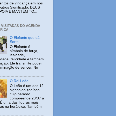
entos de vingança em nós
outros Significado: DEUS
POIA E MANTÉM TO...
+ VISITADAS DO AGENDA
RICA
O Elefante que dá
Sorte.
O Elefante é
símbolo de força,
lealdade,
idade, felicidade e também
ição. Ele transmite poder
rminação de vencer. No
O Rei Leão.
O Leão é um dos 12
signos do zodíaco
cujo período
compreende 23/07 a
 É uma das figuras mais
adas na heráldica. Também