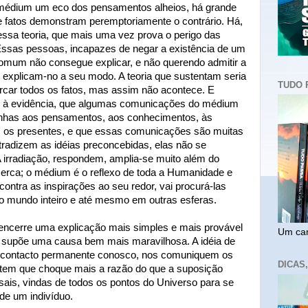
do médium um eco dos pensamentos alheios, há grande
de fatos demonstram peremptoriamente o contrário. Há,
essa teoria, que mais uma vez prova o perigo das
ssas pessoas, incapazes de negar a existência de um
omum não consegue explicar, e não querendo admitir a
, explicam-no a seu modo. A teoria que sustentam seria
TUDO 
rcar todos os fatos, mas assim não acontece. E
é à evidência, que algumas comunicações do médium
nhas aos pensamentos, aos conhecimentos, às
os os presentes, e que essas comunicações são muitas
radizem as idéias preconcebidas, elas não se
 irradiação, respondem, amplia-se muito além do
cerca; o médium é o reflexo de toda a Humanidade e
ontra as inspirações ao seu redor, vai procurá-las
 no mundo inteiro e até mesmo em outras esferas.
 encerre uma explicação mais simples e mais provável
Um cam
is supõe uma causa bem mais maravilhosa. A idéia de
 contacto permanente conosco, nos comuniquem os
DICAS
tem que choque mais a razão do que a suposição
sais, vindas de todos os pontos do Universo para se
de um indivíduo.