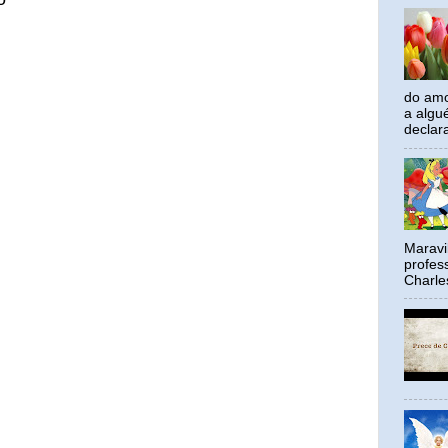
do amo
a algu
declar
Maravil
profes
Charle