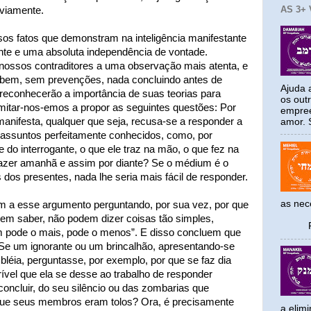
AS 3+
eviamente.
os fatos que demonstram na inteligência manifestante
nte e uma absoluta independência de vontade.
 nossos contraditores a uma observação mais atenta, e
 bem, sem prevenções, nada concluindo antes de
Ajuda a
 reconhecerão a importância de suas teorias para
os out
Limitar-nos-emos a propor as seguintes questões: Por
empree
 manifesta, qualquer que seja, recusa-se a responder a
amor. S
assuntos perfeitamente conhecidos, como, por
 do interrogante, o que ele traz na mão, o que fez na
fazer amanhã e assim por diante? Se o médium é o
os presentes, nada lhe seria mais fácil de responder.
as ne
 a esse argumento perguntando, por sua vez, por que
vem saber, não podem dizer coisas tão simples,
Reco
 pode o mais, pode o menos”. E disso concluem que
. Se um ignorante ou um brincalhão, apresentando-se
éia, perguntasse, por exemplo, por que se faz dia
rível que ela se desse ao trabalho de responder
 concluir, do seu silêncio ou das zombarias que
, que seus membros eram tolos? Ora, é precisamente
a elim