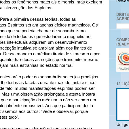
Power
todos os fenômenos materiais e morais, mas excluem
a intervenção dos Espíritos.
DIGIT
AGEND
Para a primeira dessas teorias, todas as
aos Espíritos seriam apenas efeitos magnéticos. Os
tado que se poderia chamar de sonambulismo
ecido de todos os que estudaram o magnetismo.
COMEC
des intelectuais adquirem um desenvolvimento
REALM
ercepção intuitiva se ampliam além dos limites de
a. Dessa maneira o médium tiraria de si mesmo e por
o quanto diz e todas as noções que transmite, mesmo
sejam mais estranhas no estado normal.
ntestará o poder do sonambulismo, cujos prodígios
he todas as facetas durante mais de trinta e cinco
12 LI
e fato, muitas manifestações espíritas podem ser
. Mas uma observação prolongada e atenta mostra
 que a participação do médium, a não ser como um
terialmente impossível. Aos que participam desta
dissemos aos outros: “Vede e observai, porque
tes tudo”.
Um gui
remos duas considerações tiradas de sua própria