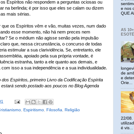
 os Espíritos não respondem a perguntas ociosas ou
sentim
rar na berlinda; é por isso que eles se calam ou dizem
e nos 
QUE A
as mais sérias.
or que os Espíritos vêm e vão, muitas vezes, num dado
AS 10
sando esse momento, não há nem preces nem
ESOTÉ
ltar? Se o médium não agisse senão pela impulsão
 claro que, nessa circunstância, o concurso de todas
ia estimular a sua clarividência. Se, entretanto, ele
ssembléia, apoiado pela sua própria vontade, é
uência estranha, tanto a ele quanto aos demais, e
 com isso a sua independência e a sua individualidade.
longev
de amb
e dete
dos Espíritos, primeiro Livro da Codificação Espírita
Orie...
ue estará sendo postado aos poucos no Blog Agenda
01
ristianismo
,
Espiritismo
,
Filosofia
,
Religião
22/08.
utiliz
é vis...
o