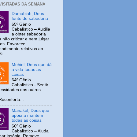
 VISITADAS DA SEMANA
Damabiah, Deus
fonte de sabedoria
65º Gênio
Cabalístico – Auxilia
a obter sabedoria
 não criticar e nem julgar
ros. Favorece
ndimento relativos ao
i...
Mehiel, Deus que dá
a vida todas as
coisas
64º Gênio
Cabalístico - Sentir
cessidades dos outros.
nforta...
Manakel, Deus que
apoia a mantém
todas as coisas
66º Gênio
Cabalístico – Ajuda
inar insônia. Remove