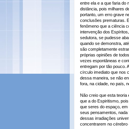
entre ela e a que faria 
distância, pois milhares 
portanto, um erro grave n
conclusões prematuras. E
fenômeno que a ciência c
intervenção dos Espíritos
sedutora, se pudesse aba
quando se demonstra, at
são completamente estra
próprias opiniões de tod
vezes espontâneas e cont
entregam por tão pouco. A
círculo imediato que nos 
dessa maneira, se não enc
fora, na cidade, no país,
Não creio que esta teoria
que a do Espiritismo, po
que seres do espaço, em
seus pensamentos, nada 
dessas irradiações univer
concentrarem no cérebro 