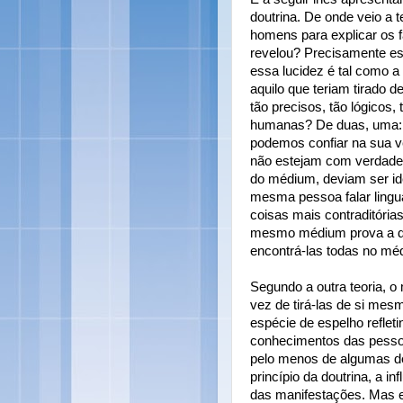
doutrina. De onde veio a 
homens para explicar os 
revelou? Precisamente ess
essa lucidez é tal como a
aquilo que teriam tirado
tão precisos, tão lógicos,
humanas? De duas, uma: o
podemos confiar na sua v
não estejam com verdade
do médium, deviam ser id
mesma pessoa falar lingu
coisas mais contraditória
mesmo médium prova a di
encontrá-las todas no méd
Segundo a outra teoria, 
vez de tirá-las de si mes
espécie de espelho reflet
conhecimentos das pessoa
pelo menos de algumas de
princípio da doutrina, a i
das manifestações. Mas e