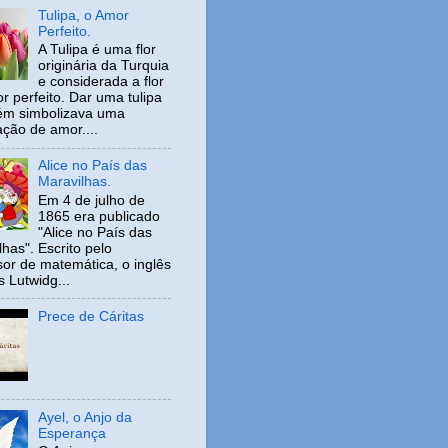
Tulipa, o Amor
Perfeito.
A Tulipa é uma flor
originária da Turquia
e considerada a flor
r perfeito. Dar uma tulipa
ém simbolizava uma
ação de amor....
Alice no País das
Maravilhas.
Em 4 de julho de
1865 era publicado
"Alice no País das
has". Escrito pelo
sor de matemática, o inglês
s Lutwidg...
Prece de Cáritas
Ayel, o Anjo da
Esperança