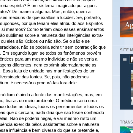
teoria espírita? É um sistema imaginado por alguns
fatos? De maneira alguma. Mas, então, quem a
es médiuns de que exaltais a lucidez. Se, portanto,
 supondes, por que teriam eles atribuído aos Espíritos
 de si mesmos? Como teriam dado esses ensinamentos
 tão sublimes sobre a natureza das inteligências extra-
u eles são lúcidos ou não são. Se o são e se
eracidade, não se poderia admitir sem contradição que
SITE 
. Em segundo lugar, se todos os fenômenos provêm
ênticos para um mesmo indivíduo e não se veria a
agens diferentes, nem exprimir alternadamente as
s. Essa falta de unidade nas manifestações de um
versidade das fontes. Se, pois, não podemos
ium, é necessário procurá-las fora dele.
o médium é ainda a fonte das manifestações, mas, em
mo, tira-as do meio ambiente. O médium seria uma
indo todas as idéias, todos os pensamentos e todos os
s que o cercam; nada diria que não fosse conhecido
las. Não se poderia negar, e vai mesmo nisto um
TRANS
nfluência exercida pêlos assistentes sobre a natureza
ssa influência é bem diversa do que se pretende e,