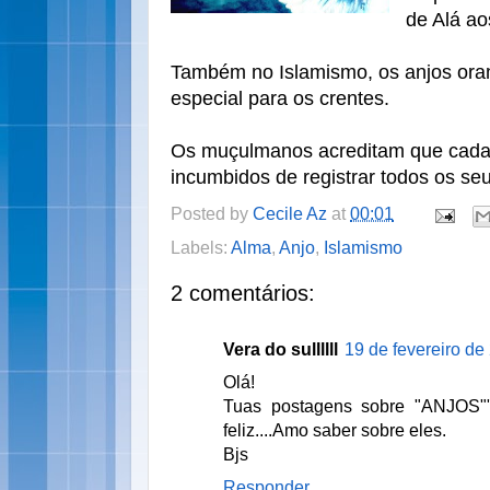
de Alá ao
Também no Islamismo, os anjos ora
especial para os crentes.
Os muçulmanos acreditam que cada 
incumbidos de registrar todos os seu
Posted by
Cecile Az
at
00:01
Labels:
Alma
,
Anjo
,
Islamismo
2 comentários:
Vera do sullllll
19 de fevereiro de
Olá!
Tuas postagens sobre "ANJOS
feliz....Amo saber sobre eles.
Bjs
Responder