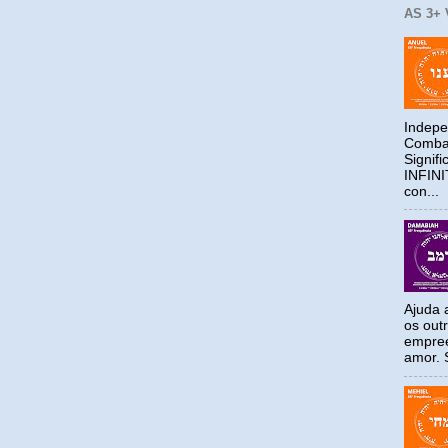
AS 3+
Indepe
Combat
Signif
INFIN
con...
Ajuda a
os out
empree
amor. S