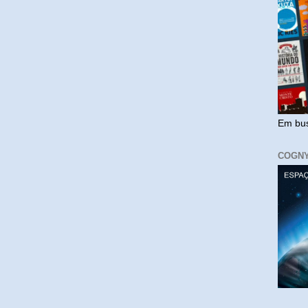
Em bus
COGN