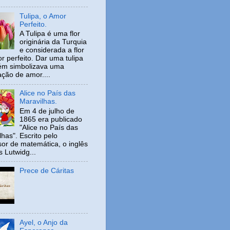
Tulipa, o Amor
Perfeito.
A Tulipa é uma flor
originária da Turquia
e considerada a flor
r perfeito. Dar uma tulipa
ém simbolizava uma
ação de amor....
Alice no País das
Maravilhas.
Em 4 de julho de
1865 era publicado
"Alice no País das
has". Escrito pelo
sor de matemática, o inglês
s Lutwidg...
Prece de Cáritas
Ayel, o Anjo da