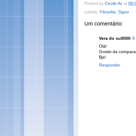
Posted by
Cecile Az
at
00:
Labels:
Filosofia
,
Signo
Um comentário:
Vera do sullllllll
8
Olá!
Gostei da comparaç
Bjs!
Responder