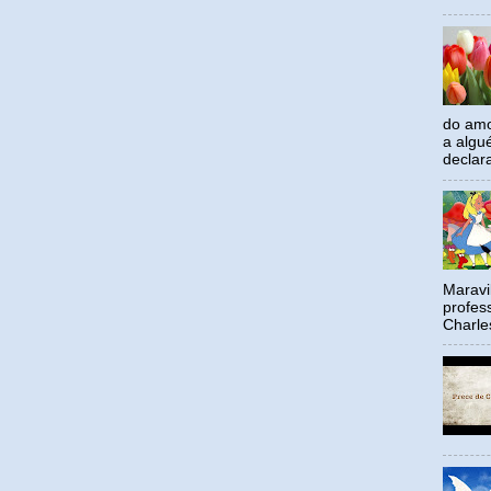
do amo
a algu
declar
Maravil
profes
Charle