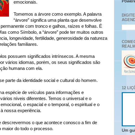
Power
emocionais.
Tomemos a árvore como exemplo. A palavra
DIGIT
AGEND
“árvore” significa uma planta que desenvolve
permanente com tronco e galhos, raízes e folhas. É
Mas como Símbolo, a “árvore” pode ter muitos outros
cia, longevidade, fertilidade, generosidade da natureza
COMEC
relações familiares.
REALM
os possuem significados intrínsecos. A mesma
por vários idiomas, porém, os seus significados são
ração humana com ela.
e parte da identidade social e cultural do homem.
12 LI
a espécie de veículos para informações e
vários níveis diferentes. Temos o universal e o
 o emocional, o espacial e o temporal, o espiritual e o
 à nossa experiência.
e descrevermos o que acontece conosco a fim de
maior do todo o processo.
Um gui