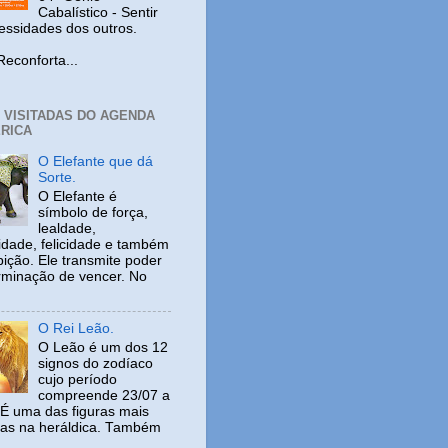
Cabalístico - Sentir
cessidades dos outros.
nforta...
+ VISITADAS DO AGENDA
RICA
O Elefante que dá
Sorte.
O Elefante é
símbolo de força,
lealdade,
idade, felicidade e também
ição. Ele transmite poder
rminação de vencer. No
O Rei Leão.
O Leão é um dos 12
signos do zodíaco
cujo período
compreende 23/07 a
 É uma das figuras mais
adas na heráldica. Também