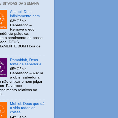
 VISITADAS DA SEMANA
Anauel, Deus
infinitamente bom
63º Gênio
Cabalístico –
Remove o ego.
ndência psíquica.
e o sentimento de posse.
icado: DEUS
ITAMENTE BOM Hora de
Damabiah, Deus
fonte de sabedoria
65º Gênio
Cabalístico – Auxilia
a obter sabedoria
 não criticar e nem julgar
ros. Favorece
ndimento relativos ao
i...
Mehiel, Deus que dá
a vida todas as
coisas
64º Gênio