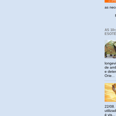
as ne
Reco
AS 10
ESOTÉ
longev
de amb
e dete
Orie...
22/08.
utiliz
é vis...