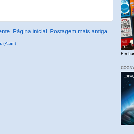
ente
Página inicial
Postagem mais antiga
s (Atom)
Em bus
COGN