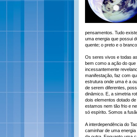
pensamentos. Tudo existe 
uma energia que possui dua
quente; o preto e o branco;
Os seres vivos e todas a
bem como a ação do que 
incessantemente reveland
manifestação, faz com que
estrutura onde uma é a ou
de serem diferentes, pos
dinâmico. E, a simetria r
dois elementos dotado de
estamos nem tão frio e 
só espírito. Somos a fus
A interdependência do Ta
caminhar de uma energia 
da outra. Enquanto uma c