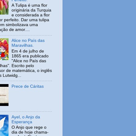
A Tulipa é uma flor
originária da Turquia
e considerada a flor
r perfeito. Dar uma tulipa
ém simbolizava uma
ação de amor....
Alice no País das
Maravilhas.
Em 4 de julho de
1865 era publicado
"Alice no País das
has". Escrito pelo
sor de matemática, o inglês
s Lutwidg...
Prece de Cáritas
Ayel, o Anjo da
Esperança
O Anjo que rege o
dia de hoje chama-