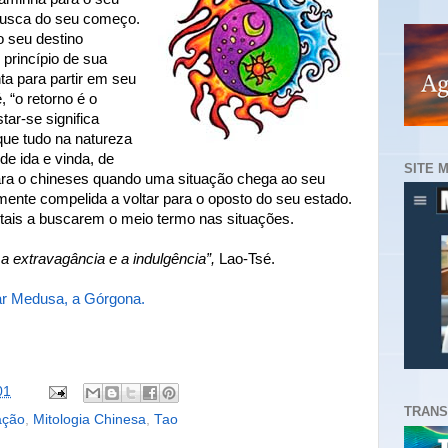
 busca do seu começo.
 seu destino
 princípio de sua
ta para partir em seu
 “o retorno é o
tar-se significa
 que tudo na natureza
de ida e vinda, de
SITE 
ra o chineses quando uma situação chega ao seu
ente compelida a voltar para o oposto do seu estado.
ntais a buscarem o meio termo nas situações.
a extravagância e a indulgência”,
Lao-Tsé.
ar Medusa, a Górgona.
01
TRANS
ação
,
Mitologia Chinesa
,
Tao