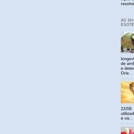
resolv
AS 10
ESOTÉ
longev
de amb
e dete
Orie...
22/08.
utiliz
é vis...