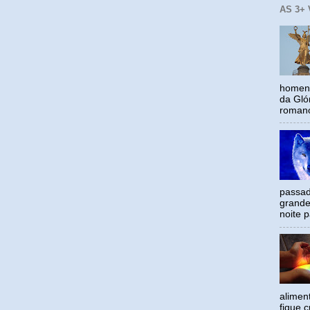
AS 3+
homena
da Gló
romano
passad
grande
noite p
alimen
fique c