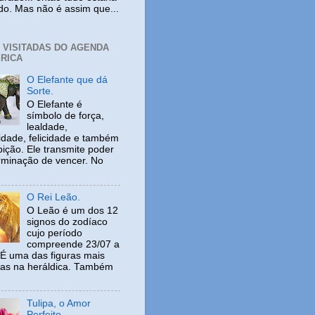
ido. Mas não é assim que...
+ VISITADAS DO AGENDA
RICA
O Elefante que dá
Sorte.
O Elefante é
símbolo de força,
lealdade,
idade, felicidade e também
ição. Ele transmite poder
rminação de vencer. No
O Rei Leão.
O Leão é um dos 12
signos do zodíaco
cujo período
compreende 23/07 a
 É uma das figuras mais
adas na heráldica. Também
Tulipa, o Amor
Perfeito.