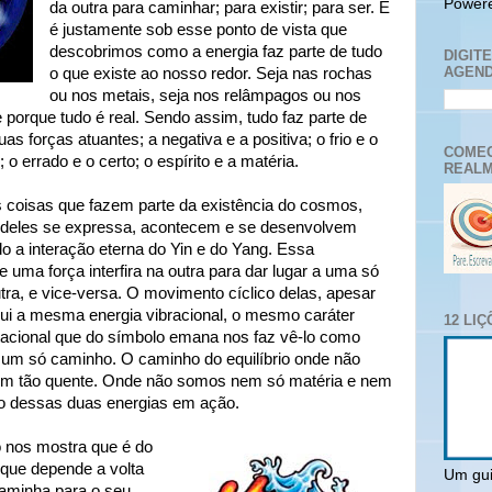
Power
da outra para caminhar; para existir; para ser. E
é justamente sob esse ponto de vista que
descobrimos como a energia faz parte de tudo
DIGIT
AGEND
o que existe ao nosso redor. Seja nas rochas
ou nos metais, seja nos relâmpagos ou nos
porque tudo é real. Sendo assim, tudo faz parte de
s forças atuantes; a negativa e a positiva; o frio e o
COMEC
 o errado e o certo; o espírito e a matéria.
REALM
s coisas que fazem parte da existência do cosmos,
deles se expressa, acontecem e se desenvolvem
o a interação eterna do Yin e do Yang. Essa
 uma força interfira na outra para dar lugar a uma só
tra, e vice-versa. O movimento cíclico delas, apesar
sui a mesma energia vibracional, o mesmo caráter
12 LI
otacional que do símbolo emana nos faz vê-lo como
 um só caminho. O caminho do equilíbrio onde não
nem tão quente. Onde não somos nem só matéria e nem
ão dessas duas energias em ação.
o nos mostra que é do
que depende a volta
Um gui
aminha para o seu