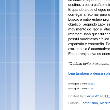
destino, a outra está em
E quando a que chegou no
começar a retornar para o
busca, a outra estará pron
objetivo. Segundo Lao-Tsé,
movimento do Tao” e “afas
retornar”. Isso quer dizer
possui movimento cíclico 
expansão e contração. Pa
extremo ela é automaticam
Essa crença leva os orie
“O sábio evita o excesso, 
Leia também a deusa sol
A imagem 1 veio
daqui
.
A imagem 2 veio
daqui
.
Posted by
Cecile Az
at
00:
Labels:
Esoterismo
,
Medit