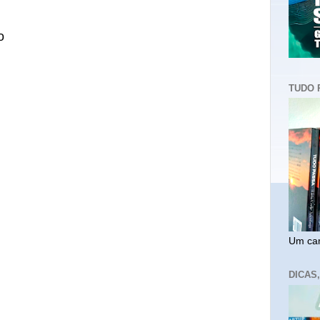
o
TUDO 
Um cam
DICAS