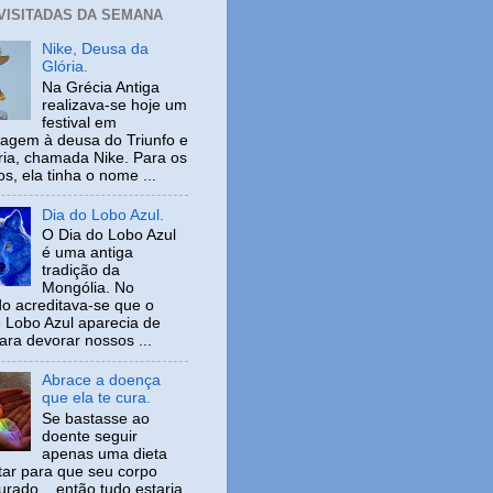
 VISITADAS DA SEMANA
Nike, Deusa da
Glória.
Na Grécia Antiga
realizava-se hoje um
festival em
gem à deusa do Triunfo e
ria, chamada Nike. Para os
s, ela tinha o nome ...
Dia do Lobo Azul.
O Dia do Lobo Azul
é uma antiga
tradição da
Mongólia. No
o acreditava-se que o
 Lobo Azul aparecia de
ara devorar nossos ...
Abrace a doença
que ela te cura.
Se bastasse ao
doente seguir
apenas uma dieta
tar para que seu corpo
urado... então tudo estaria