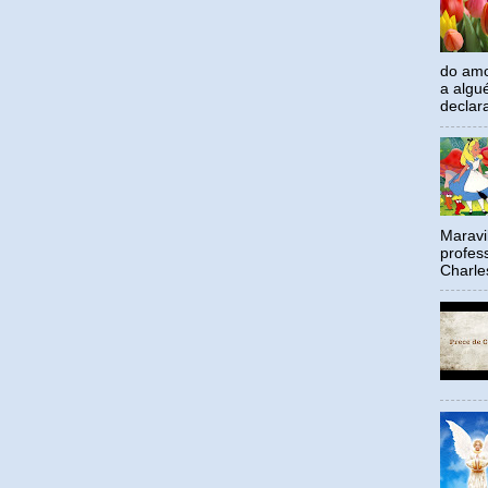
do amo
a algu
declar
Maravil
profes
Charle