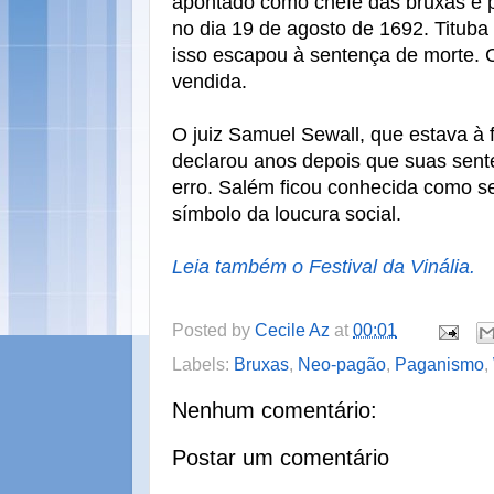
apontado como chefe das bruxas e 
no dia 19 de agosto de 1692. Tituba
isso escapou à sentença de morte. 
vendida.
O juiz Samuel Sewall, que estava à 
declarou anos depois que suas sent
erro. Salém ficou conhecida como s
símbolo da loucura social.
Leia também o Festival da Vinália.
Posted by
Cecile Az
at
00:01
Labels:
Bruxas
,
Neo-pagão
,
Paganismo
,
Nenhum comentário:
Postar um comentário