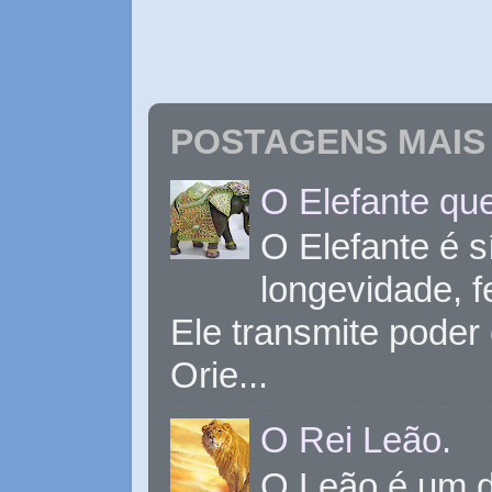
POSTAGENS MAIS 
O Elefante que
O Elefante é s
longevidade, 
Ele transmite poder
Orie...
O Rei Leão.
O Leão é um d