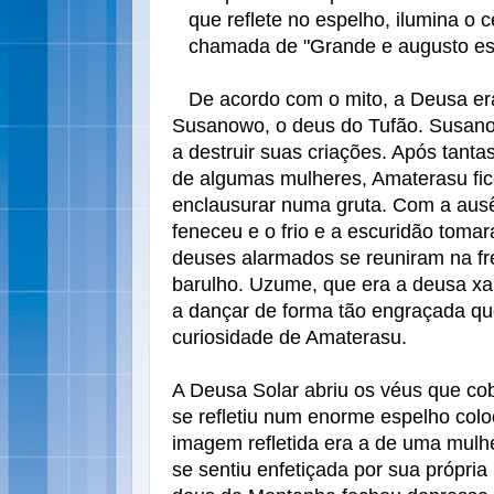
que reflete no espelho, ilumina o 
chamada de "Grande e augusto espí
De acordo com o mito, a Deusa er
Susanowo, o deus do Tufão. Susano
a destruir suas criações. Após tanta
de algumas mulheres, Amaterasu fi
enclausurar numa gruta. Com a aus
feneceu e o frio e a escuridão toma
deuses alarmados se reuniram na fr
barulho. Uzume, que era a deusa x
a dançar de forma tão engraçada que
curiosidade de Amaterasu.
A Deusa Solar abriu os véus que cob
se refletiu num enorme espelho colo
imagem refletida era a de uma mulh
se sentiu enfetiçada por sua própria