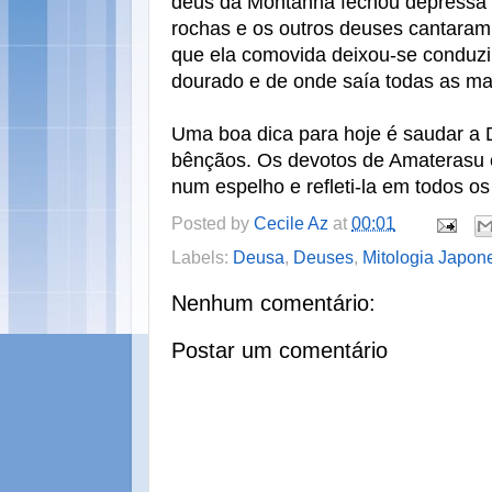
deus da Montanha fechou depressa 
rochas e os outros deuses cantaram
que ela comovida deixou-se conduzir
dourado e de onde saía todas as man
Uma boa dica para hoje é saudar a
bênçãos. Os devotos de Amaterasu c
num espelho e refleti-la em todos o
Posted by
Cecile Az
at
00:01
Labels:
Deusa
,
Deuses
,
Mitologia Japon
Nenhum comentário:
Postar um comentário