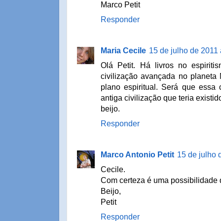
Marco Petit
Responder
Maria Cecile
15 de julho de 2011
Olá Petit. Há livros no espir
civilização avançada no planeta 
plano espiritual. Será que essa c
antiga civilização que teria exis
beijo.
Responder
Marco Antonio Petit
15 de julho 
Cecile.
Com certeza é uma possibilidade 
Beijo,
Petit
Responder