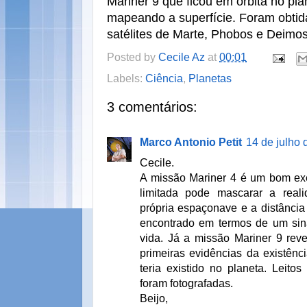
Mariner 9 que ficou em órbita no pla
mapeando a superfície. Foram obtida
satélites de Marte, Phobos e Deimos
Posted by
Cecile Az
at
00:01
Labels:
Ciência
,
Planetas
3 comentários:
Marco Antonio Petit
14 de julho 
Cecile.
A missão Mariner 4 é um bom e
limitada pode mascarar a real
própria espaçonave e a distância
encontrado em termos de um sin
vida. Já a missão Mariner 9 reve
primeiras evidências da existênc
teria existido no planeta. Leitos 
foram fotografadas.
Beijo,