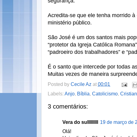
segurança.
Acredita-se que ele tenha morrido à
ministério público.
São José é um dos santos mais pop
“protetor da Igreja Católica Roman
“padroeiro dos trabalhadores” e “pad
É o santo que intercede por todas a
Muitas vezes de maneira surpreenden
Posted by
Cecile Az
at
00:01
Labels:
Anjo
,
Bíblia
,
Catolicismo
,
Cristia
3 comentários:
Vera do sulllllllll
19 de março de 
Olá!