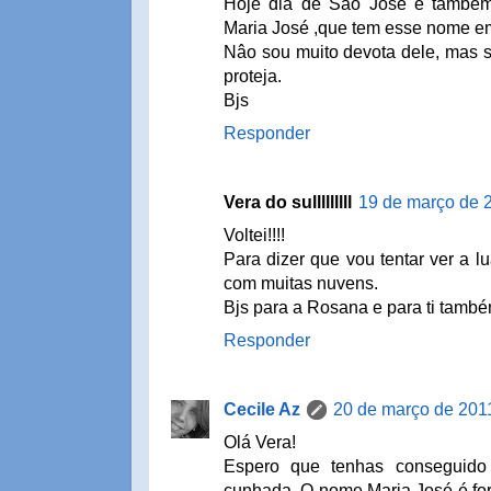
Hoje dia de São José é também
Maria José ,que tem esse nome 
Nâo sou muito devota dele, mas s
proteja.
Bjs
Responder
Vera do sulllllllll
19 de março de 
Voltei!!!!
Para dizer que vou tentar ver a lu
com muitas nuvens.
Bjs para a Rosana e para ti també
Responder
Cecile Az
20 de março de 201
Olá Vera!
Espero que tenhas conseguid
cunhada. O nome Maria José é fort