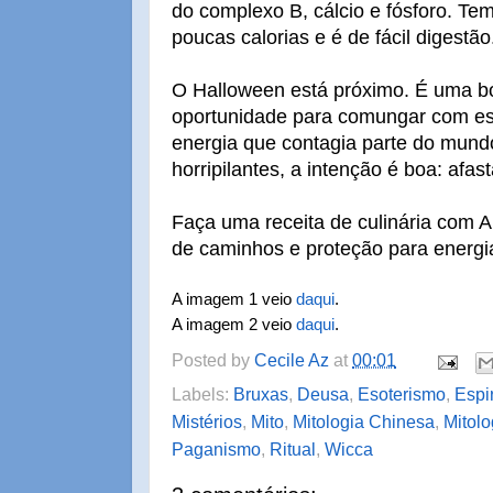
do complexo B, cálcio e fósforo. Te
poucas calorias e é de fácil digestão
O Halloween está próximo. É uma b
oportunidade para comungar com e
energia que contagia parte do mun
horripilantes, a intenção é boa: afas
Faça uma receita de culinária com A
de caminhos e proteção para energi
A imagem 1 veio
daqui
.
A imagem 2 veio
daqui
.
Posted by
Cecile Az
at
00:01
Labels:
Bruxas
,
Deusa
,
Esoterismo
,
Espi
Mistérios
,
Mito
,
Mitologia Chinesa
,
Mitolo
Paganismo
,
Ritual
,
Wicca