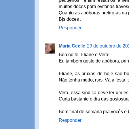
pequenos" enfim estamos ameri
muitos doces para evitar as traves
Quanto as abóboras prefiro-as na
Bjs doces .
Responder
Maria Cecile
29 de outubro de 20
Boa noite, Eliane e Vera!
Eu também gosto de abóbora, prin
Eliane, as bruxas de hoje são boa
Não tenha medo, rsrs. Vá a festa, 
Vera, essa síndica deve ter um esp
Curta bastante o dia das gostosura
Bom final de semana pra vocês e 
Responder