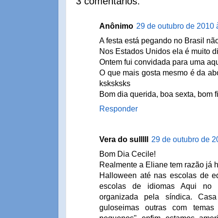
3 comentários:
Anônimo
29 de outubro de 2010 
A festa está pegando no Brasil nã
Nos Estados Unidos ela é muito di
Ontem fui convidada para uma aqu
O que mais gosta mesmo é da abo
ksksksks
Bom dia querida, boa sexta, bom f
Responder
Vera do sulllll
29 de outubro de 2
Bom Dia Cecile!
Realmente a Eliane tem razão já h
Halloween até nas escolas de ed
escolas de idiomas Aqui no 
organizada pela síndica. Ca
guloseimas outras com temas