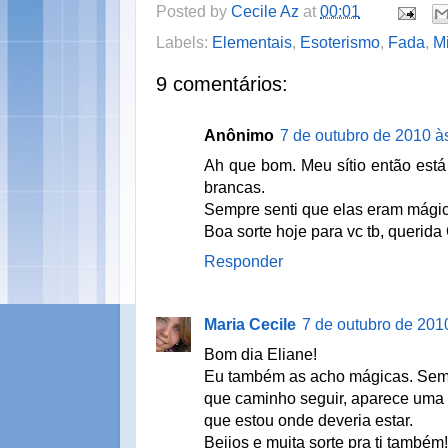
Posted by
Cecile Az
at
00:01
Labels:
Elementais
,
Esoterismo
,
Fada
,
Mi
9 comentários:
Anônimo
7 de outubro de 2010 à
Ah que bom. Meu sítio então está 
brancas.
Sempre senti que elas eram mági
Boa sorte hoje para vc tb, querida 
Responder
Maria Cecile
7 de outubro de 201
Bom dia Eliane!
Eu também as acho mágicas. Semp
que caminho seguir, aparece uma n
que estou onde deveria estar.
Beijos e muita sorte pra ti também!