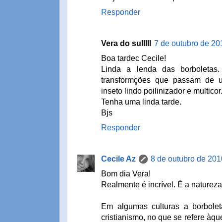
Responder
Vera do sulllll
7 de outubro de 20
Boa tardec Cecile!
Linda a lenda das borboletas.
transformções que passam de 
inseto lindo poilinizador e multicor
Tenha uma linda tarde.
Bjs
Responder
Cecile Az
8 de outubro de 201
Bom dia Vera!
Realmente é incrível. É a natureza
Em algumas culturas a borbole
cristianismo, no que se refere àq