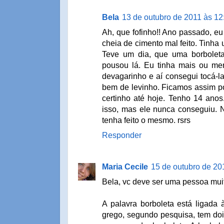
Bela
13 de outubro de 2011 às 12
Ah, que fofinho!! Ano passado, e
cheia de cimento mal feito. Tinha 
Teve um dia, que uma borbolet
pousou lá. Eu tinha mais ou me
devagarinho e aí consegui tocá-la
bem de levinho. Ficamos assim p
certinho até hoje. Tenho 14 anos
isso, mas ele nunca conseguiu. 
tenha feito o mesmo. rsrs
Responder
Maria Cecile
15 de outubro de 20
Bela, vc deve ser uma pessoa muit
A palavra borboleta está ligada 
grego, segundo pesquisa, tem dois