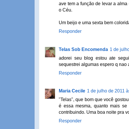
ave tem a função de levar a alma
o Céu.
Um beijo e uma sexta bem colorida 
Responder
Telas Sob Encomenda
1 de julh
adorei seu blog estou ate segu
sequestrei algumas espero q nao 
Responder
Maria Cecile
1 de julho de 2011 à
"Telas", que bom que você gostou.
é essa mesma, quanto mais se es
contribuindo. Uma boa noite pra v
Responder