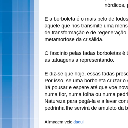
nórdicos,
E a borboleta é o mais belo de todo
aquele que nos transmite uma men
de transformação e de regeneração 
metamorfose da crisálida.
O fascínio pelas fadas borboletas é
as tatuagens a representando.
E diz-se que hoje, essas fadas pres
Por isso, se uma borboleta cruzar o
irá pousar e espere até que voe nov
numa flor, numa folha ou numa pedr
Natureza para pegá-la e a levar consi
pedrinha lhe servirá de amuleto da b
A imagem veio
daqui
.